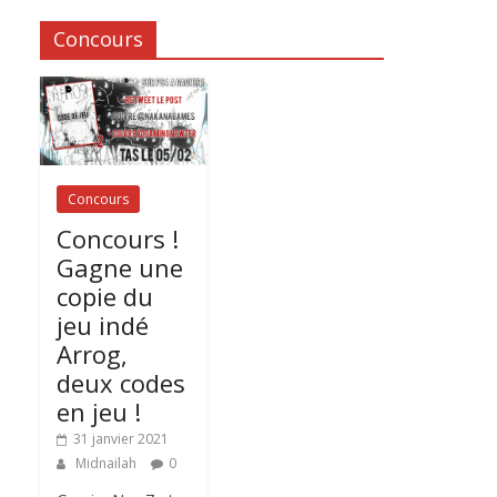
Concours
Concours
Concours !
Gagne une
copie du
jeu indé
Arrog,
deux codes
en jeu !
31 janvier 2021
Midnailah
0