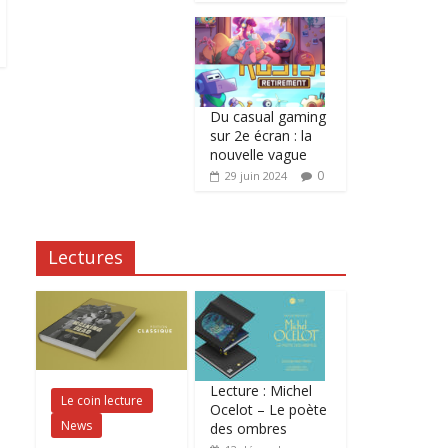
Du casual gaming
sur 2e écran : la
nouvelle vague
0
29 juin 2024
Lectures
Lecture : Michel
Le coin lecture
Ocelot – Le poète
News
des ombres