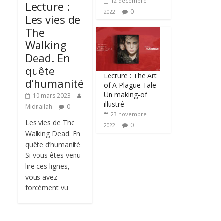
12 décembre
Lecture :
0
2022
Les vies de
The
Walking
Dead. En
quête
Lecture : The Art
d’humanité
of A Plague Tale –
Un making-of
10 mars 2023
illustré
Midnailah
0
23 novembre
Les vies de The
0
2022
Walking Dead. En
quête d’humanité
Si vous êtes venu
lire ces lignes,
vous avez
forcément vu