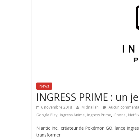
News
INGRESS PRIME : un je
6 novembre 2018
Midnailah
Aucun commenta
,
,
,
,
Google Play
Ingress Anime
Ingress Prime
iPhone
Netfli
Niantic Inc., créateur de Pokémon GO, lance Ingre
transformer