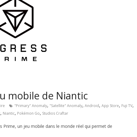
u mobile de Niantic
,
,
,
,
,
ire
"Primary" Anomaly
"Satellite" Anomaly
Android
App Store
Fuji TV
,
,
,
x
Niantic
Pokémon Go
Studios Craftar
ss Prime, un jeu mobile dans le monde réel qui permet de