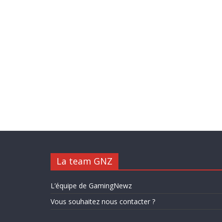
La team GNZ
L’équipe de GamingNewz
Vous souhaitez nous contacter ?