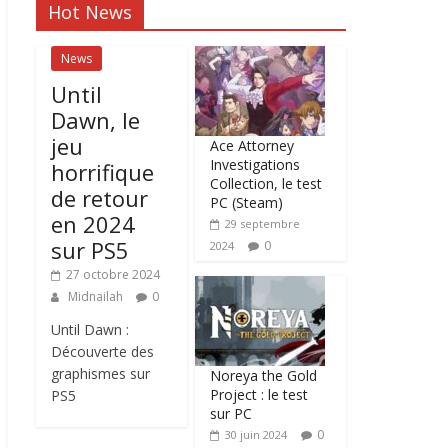
Hot News
News
Until
Dawn, le
jeu
Ace Attorney
Investigations
horrifique
Collection, le test
de retour
PC (Steam)
en 2024
29 septembre
sur PS5
0
2024
27 octobre 2024
Midnailah
0
Until Dawn :
Découverte des
graphismes sur
Noreya the Gold
Project : le test
PS5
sur PC
0
30 juin 2024