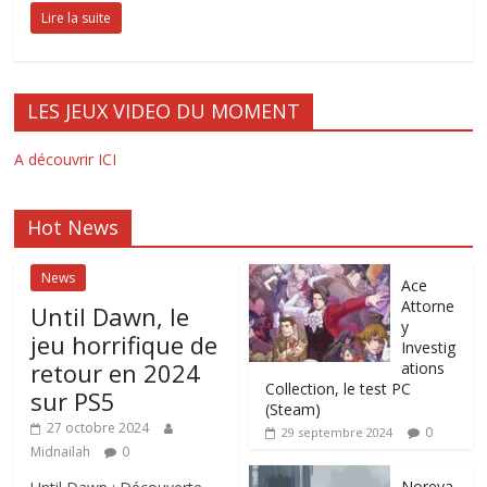
Lire la suite
LES JEUX VIDEO DU MOMENT
A découvrir ICI
Hot News
News
Ace
Attorne
Until Dawn, le
y
jeu horrifique de
Investig
retour en 2024
ations
Collection, le test PC
sur PS5
(Steam)
27 octobre 2024
0
29 septembre 2024
Midnailah
0
Noreya