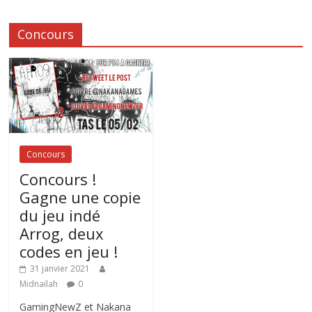
Concours
Concours
Concours !
Gagne une copie
du jeu indé
Arrog, deux
codes en jeu !
31 janvier 2021
Midnailah
0
GamingNewZ et Nakana