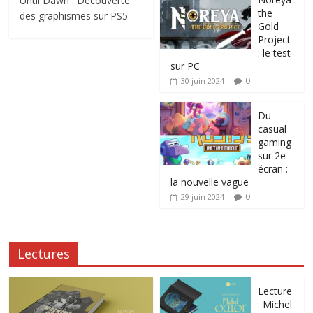
Until Dawn : Découverte
the
des graphismes sur PS5
Gold
Project
: le test
sur PC
0
30 juin 2024
Du
casual
gaming
sur 2e
écran :
la nouvelle vague
0
29 juin 2024
Lectures
Lecture
: Michel