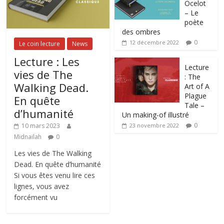
Ocelot
– Le
poète
des ombres
0
12 décembre 2022
Le coin lecture
News
Lecture : Les
Lecture
vies de The
: The
Walking Dead.
Art of A
Plague
En quête
Tale –
d’humanité
Un making-of illustré
0
10 mars 2023
23 novembre 2022
Midnailah
0
Les vies de The Walking
Dead. En quête d’humanité
Si vous êtes venu lire ces
lignes, vous avez
forcément vu