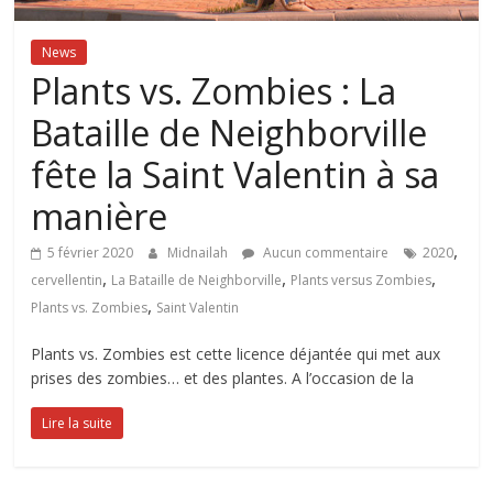
News
Plants vs. Zombies : La
Bataille de Neighborville
fête la Saint Valentin à sa
manière
,
5 février 2020
Midnailah
Aucun commentaire
2020
,
,
,
cervellentin
La Bataille de Neighborville
Plants versus Zombies
,
Plants vs. Zombies
Saint Valentin
Plants vs. Zombies est cette licence déjantée qui met aux
prises des zombies… et des plantes. A l’occasion de la
Lire la suite