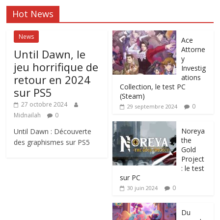
Hot News
News
Ace
Attorne
Until Dawn, le
y
jeu horrifique de
Investig
retour en 2024
ations
Collection, le test PC
sur PS5
(Steam)
27 octobre 2024
0
29 septembre 2024
Midnailah
0
Noreya
Until Dawn : Découverte
the
des graphismes sur PS5
Gold
Project
: le test
sur PC
0
30 juin 2024
Du