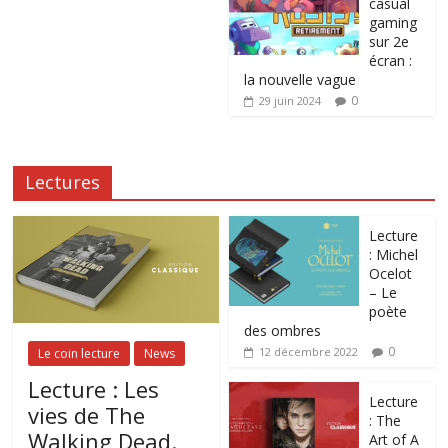
casual
gaming
sur 2e
écran :
la nouvelle vague
0
29 juin 2024
Lectures
Lecture
: Michel
Ocelot
– Le
poète
des ombres
0
12 décembre 2022
Le coin lecture
News
Lecture : Les
Lecture
vies de The
: The
Walking Dead.
Art of A