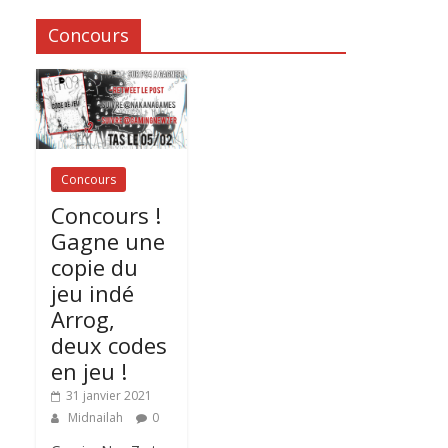
Concours
Concours
Concours !
Gagne une
copie du
jeu indé
Arrog,
deux codes
en jeu !
31 janvier 2021
Midnailah
0