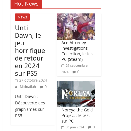
Hot News
News
Until
Dawn, le
jeu
Ace Attorney
Investigations
horrifique
Collection, le test
de retour
PC (Steam)
en 2024
29 septembre
sur PS5
0
2024
27 octobre 2024
Midnailah
0
Until Dawn :
Découverte des
graphismes sur
Noreya the Gold
Project : le test
PS5
sur PC
0
30 juin 2024