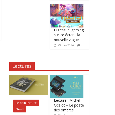
Du casual gaming
sur 2e écran : la
nouvelle vague
0
29 juin 2024
Lectures
Lecture : Michel
Le coin lecture
Ocelot – Le poète
News
des ombres