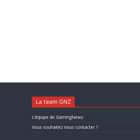
La team GNZ
L’équipe de GamingNewz
Vous souhaitez nous contacter ?