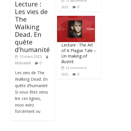
12 décembre
Lecture :
0
2022
Les vies de
The
Walking
Dead. En
quête
Lecture : The Art
d’humanité
of A Plague Tale –
Un making-of
10 mars 2023
illustré
Midnailah
0
23 novembre
Les vies de The
0
2022
Walking Dead. En
quête d’humanité
Si vous êtes venu
lire ces lignes,
vous avez
forcément vu