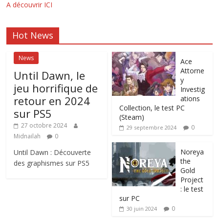
A découvrir ICI
Hot News
News
Ace
Attorne
Until Dawn, le
y
jeu horrifique de
Investig
retour en 2024
ations
Collection, le test PC
sur PS5
(Steam)
27 octobre 2024
0
29 septembre 2024
Midnailah
0
Noreya
Until Dawn : Découverte
the
des graphismes sur PS5
Gold
Project
: le test
sur PC
0
30 juin 2024