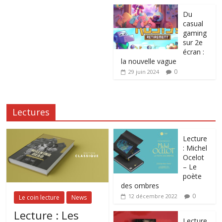
Du
casual
gaming
sur 2e
écran :
la nouvelle vague
0
29 juin 2024
Lectures
Lecture
: Michel
Ocelot
– Le
poète
des ombres
0
12 décembre 2022
Le coin lecture
News
Lecture : Les
Lecture