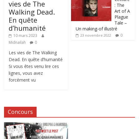
vies de The
: The
Walking Dead.
Art of A
Plague
En quête
Tale –
d’humanité
Un making-of illustré
0
10 mars 2023
23 novembre 2022
Midnailah
0
Les vies de The Walking
Dead. En quête d’humanité
Si vous êtes venu lire ces
lignes, vous avez
forcément vu
Concours