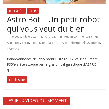
Jeux vidéo
Tests
Astro Bot – Un petit robot
qui vous veut du bien
19 septembre 2024
Anthony
Aucun commentaire
,
,
,
,
,
,
Astro Bot
exclu
Exclusivité
Plate-forme
plateforme
Playstation 5
Team Asobi
Bande-annonce de lancement Histoire : Le vaisseau mère
PS5® a été attaqué par le grand rival galactique d’ASTRO,
qui a
Lire la suite
LES JEUX VIDEO DU MOMENT