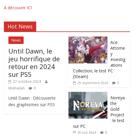
A découvrir ICI
Hot News
News
Ace
Attorne
Until Dawn, le
y
jeu horrifique de
Investig
retour en 2024
ations
Collection, le test PC
sur PS5
(Steam)
27 octobre 2024
0
29 septembre 2024
Midnailah
0
Noreya
Until Dawn : Découverte
the
des graphismes sur PS5
Gold
Project
: le test
sur PC
0
30 juin 2024