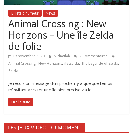
Billets d'humeur
News
Animal Crossing : New
Horizons – Une île Zelda
de folie
18 novembre 2020
Midnailah
2 Commentaires
,
,
,
Animal Crossing : New Horizons
île Zelda
The Legende of Zelda
Zelda
Je reçois un message d’un proche il y a quelque temps,
m’invitant à visiter une île bien précise via le
Lire la suite
LES JEUX VIDEO DU MOMENT