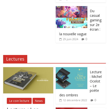
Du
casual
gaming
sur 2e
écran :
la nouvelle vague
0
29 juin 2024
Lectures
Lecture
: Michel
Ocelot
– Le
poète
des ombres
0
12 décembre 2022
Le coin lecture
News