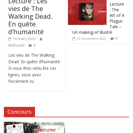
Lecture : Les
Lecture
vies de The
: The
Walking Dead.
Art of A
Plague
En quête
Tale –
d’humanité
Un making-of illustré
0
10 mars 2023
23 novembre 2022
Midnailah
0
Les vies de The Walking
Dead. En quête d’humanité
Si vous êtes venu lire ces
lignes, vous avez
forcément vu
Concours