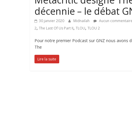
décennie – le débat G
30 janvier 2020
Midnailah
Aucun commentair
,
,
,
2
The Last Of Us Part II
TLOU
TLOU 2
Pour notre premier Podcast sur GNZ nous avons déci
The
Lire la suite