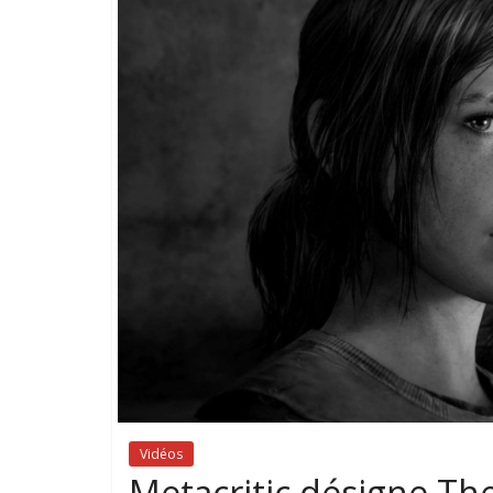
Vidéos
Metacritic désigne The