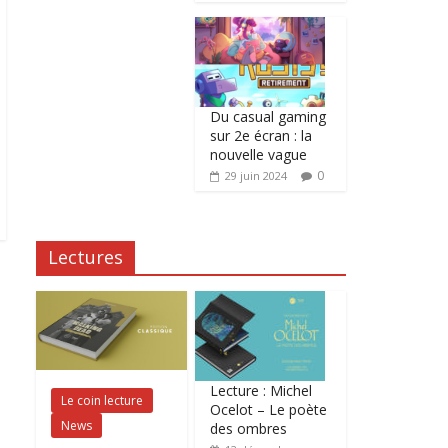
Du casual gaming
sur 2e écran : la
nouvelle vague
0
29 juin 2024
Lectures
Lecture : Michel
Le coin lecture
Ocelot – Le poète
News
des ombres