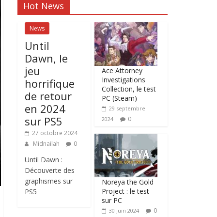
Hot News
News
Until
Dawn, le
jeu
Ace Attorney
Investigations
horrifique
Collection, le test
de retour
PC (Steam)
en 2024
29 septembre
sur PS5
0
2024
27 octobre 2024
Midnailah
0
Until Dawn :
Découverte des
graphismes sur
Noreya the Gold
Project : le test
PS5
sur PC
0
30 juin 2024