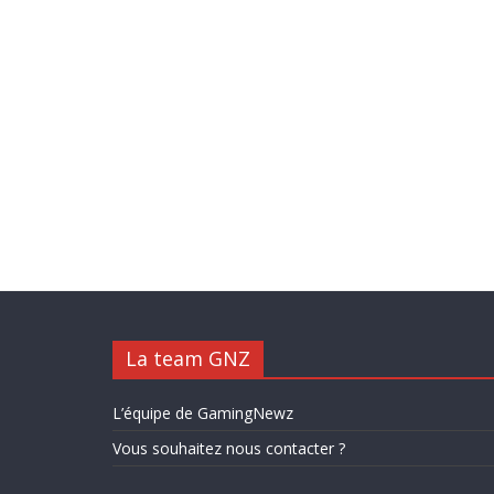
La team GNZ
L’équipe de GamingNewz
Vous souhaitez nous contacter ?