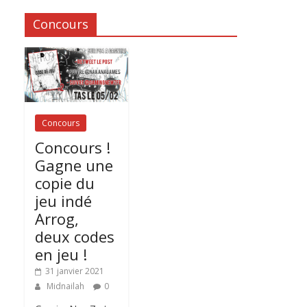
Concours
Concours
Concours !
Gagne une
copie du
jeu indé
Arrog,
deux codes
en jeu !
31 janvier 2021
Midnailah
0