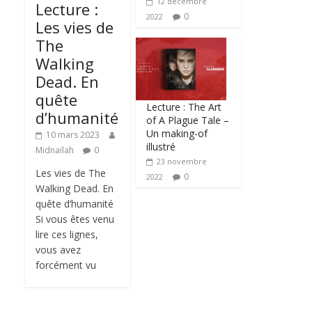
12 décembre
Lecture :
0
2022
Les vies de
The
Walking
Dead. En
quête
Lecture : The Art
d’humanité
of A Plague Tale –
Un making-of
10 mars 2023
illustré
Midnailah
0
23 novembre
Les vies de The
0
2022
Walking Dead. En
quête d’humanité
Si vous êtes venu
lire ces lignes,
vous avez
forcément vu