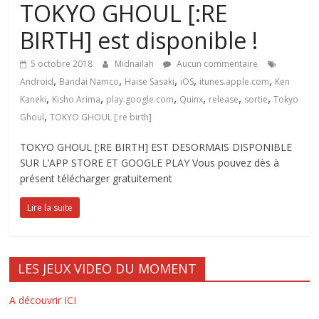
TOKYO GHOUL [:RE
BIRTH] est disponible !
5 octobre 2018
Midnailah
Aucun commentaire
,
,
,
,
,
Android
Bandai Namco
Haise Sasaki
iOS
itunes.apple.com
Ken
,
,
,
,
,
,
Kaneki
Kisho Arima
play.google.com
Quinx
release
sortie
Tokyo
,
Ghoul
TOKYO GHOUL [:re birth]
TOKYO GHOUL [:RE BIRTH] EST DESORMAIS DISPONIBLE
SUR L’APP STORE ET GOOGLE PLAY Vous pouvez dès à
présent télécharger gratuitement
Lire la suite
LES JEUX VIDEO DU MOMENT
A découvrir ICI