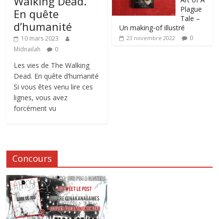
Walking Dead.
Plague
En quête
Tale –
d’humanité
Un making-of illustré
0
10 mars 2023
23 novembre 2022
Midnailah
0
Les vies de The Walking
Dead. En quête d’humanité
Si vous êtes venu lire ces
lignes, vous avez
forcément vu
Concours