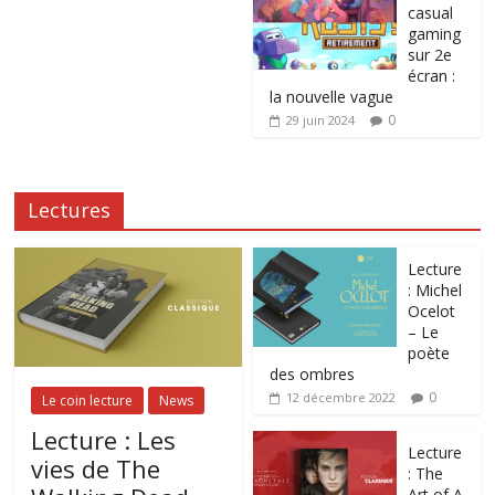
casual
gaming
sur 2e
écran :
la nouvelle vague
0
29 juin 2024
Lectures
Lecture
: Michel
Ocelot
– Le
poète
des ombres
0
12 décembre 2022
Le coin lecture
News
Lecture : Les
Lecture
vies de The
: The
Art of A