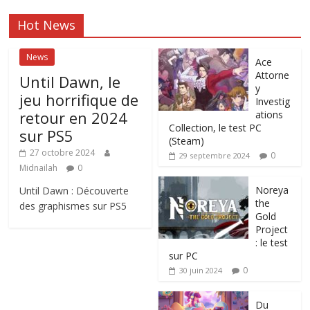
Hot News
News
Ace
Attorne
Until Dawn, le
y
jeu horrifique de
Investig
retour en 2024
ations
Collection, le test PC
sur PS5
(Steam)
27 octobre 2024
0
29 septembre 2024
Midnailah
0
Noreya
Until Dawn : Découverte
the
des graphismes sur PS5
Gold
Project
: le test
sur PC
0
30 juin 2024
Du