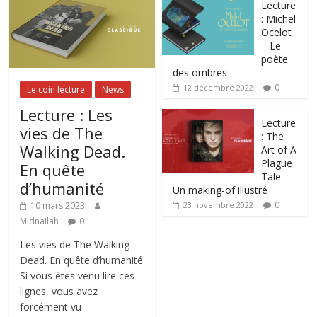
Lecture
: Michel
Ocelot
– Le
poète
des ombres
0
12 décembre 2022
Le coin lecture
News
Lecture : Les
Lecture
vies de The
: The
Walking Dead.
Art of A
Plague
En quête
Tale –
d’humanité
Un making-of illustré
0
10 mars 2023
23 novembre 2022
Midnailah
0
Les vies de The Walking
Dead. En quête d’humanité
Si vous êtes venu lire ces
lignes, vous avez
forcément vu