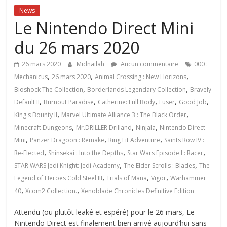
News
Le Nintendo Direct Mini
du 26 mars 2020
26 mars 2020
Midnailah
Aucun commentaire
000 :
,
,
,
Mechanicus
26 mars 2020
Animal Crossing : New Horizons
,
,
Bioshock The Collection
Borderlands Legendary Collection
Bravely
,
,
,
,
,
Default II
Burnout Paradise
Catherine: Full Body
Fuser
Good Job
,
,
King's Bounty II
Marvel Ultimate Alliance 3 : The Black Order
,
,
,
Minecraft Dungeons
Mr.DRILLER Drilland
Ninjala
Nintendo Direct
,
,
,
Mini
Panzer Dragoon : Remake
Ring Fit Adventure
Saints Row IV :
,
,
,
Re-Elected
Shinsekai : Into the Depths
Star Wars Episode I : Racer
,
,
STAR WARS Jedi Knight: Jedi Academy
The Elder Scrolls : Blades
The
,
,
,
Legend of Heroes Cold Steel III
Trials of Mana
Vigor
Warhammer
,
,
40
Xcom2 Collection.
Xenoblade Chronicles Definitive Edition
Attendu (ou plutôt leaké et espéré) pour le 26 mars, Le
Nintendo Direct est finalement bien arrivé aujourd’hui sans