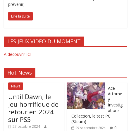
prévenir,
Lire la suite
LES JEUX VIDEO DU MOMENT
A découvrir ICI
Hot News
News
Ace
Attorne
Until Dawn, le
y
jeu horrifique de
Investig
retour en 2024
ations
Collection, le test PC
sur PS5
(Steam)
27 octobre 2024
0
29 septembre 2024