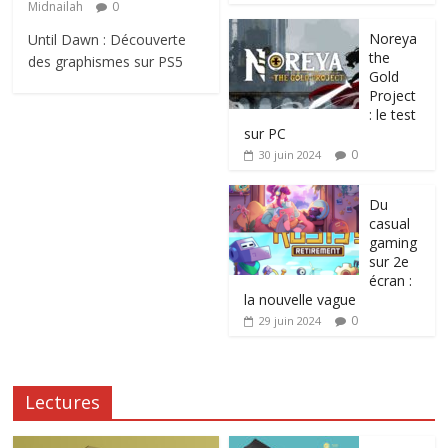
Midnailah
0
Noreya
Until Dawn : Découverte
the
des graphismes sur PS5
Gold
Project
: le test
sur PC
0
30 juin 2024
Du
casual
gaming
sur 2e
écran :
la nouvelle vague
0
29 juin 2024
Lectures