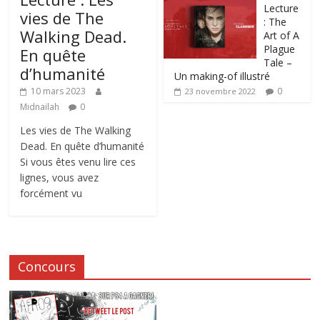
Lecture
vies de The
: The
Walking Dead.
Art of A
Plague
En quête
Tale –
d’humanité
Un making-of illustré
0
10 mars 2023
23 novembre 2022
Midnailah
0
Les vies de The Walking
Dead. En quête d’humanité
Si vous êtes venu lire ces
lignes, vous avez
forcément vu
Concours