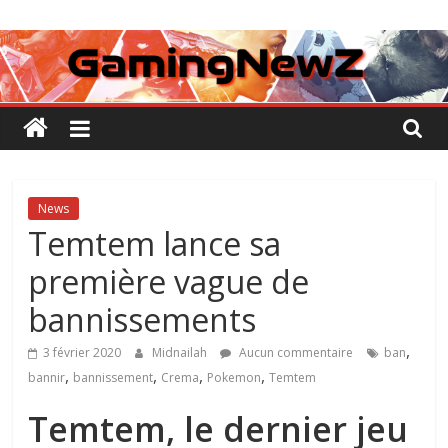
Passer
GamingNewZ
au
contenu
Tests
et
Actu
des
jeux
vidéo
News
Temtem lance sa
première vague de
bannissements
,
3 février 2020
Midnailah
Aucun commentaire
ban
,
,
,
,
bannir
bannissement
Crema
Pokemon
Temtem
Temtem, le dernier jeu