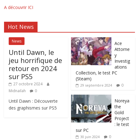
A découvrir ICI
Hot News
News
Ace
Attorne
Until Dawn, le
y
jeu horrifique de
Investig
retour en 2024
ations
Collection, le test PC
sur PS5
(Steam)
27 octobre 2024
0
29 septembre 2024
Midnailah
0
Noreya
Until Dawn : Découverte
the
des graphismes sur PS5
Gold
Project
: le test
sur PC
0
30 juin 2024