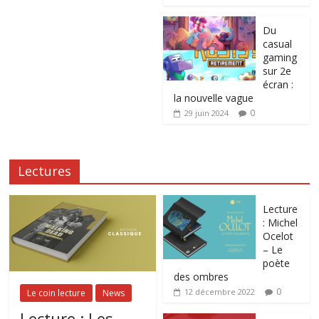
Du
casual
gaming
sur 2e
écran :
la nouvelle vague
0
29 juin 2024
Lectures
Lecture
: Michel
Ocelot
– Le
poète
des ombres
0
12 décembre 2022
Le coin lecture
News
Lecture : Les