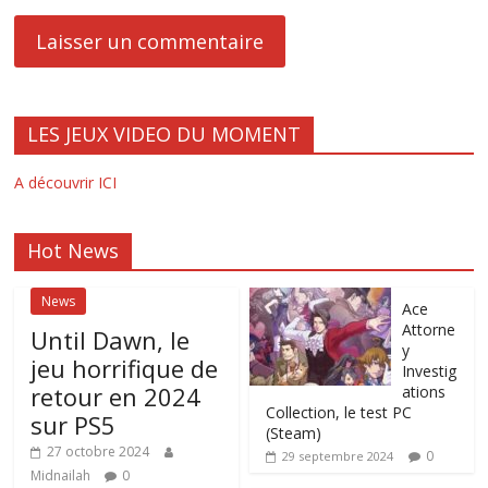
LES JEUX VIDEO DU MOMENT
A découvrir ICI
Hot News
News
Ace
Attorne
Until Dawn, le
y
jeu horrifique de
Investig
retour en 2024
ations
Collection, le test PC
sur PS5
(Steam)
27 octobre 2024
0
29 septembre 2024
Midnailah
0