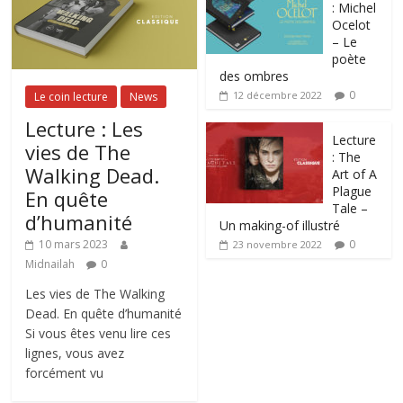
: Michel
Ocelot
– Le
poète
des ombres
0
12 décembre 2022
Le coin lecture
News
Lecture : Les
Lecture
vies de The
: The
Walking Dead.
Art of A
Plague
En quête
Tale –
d’humanité
Un making-of illustré
0
10 mars 2023
23 novembre 2022
Midnailah
0
Les vies de The Walking
Dead. En quête d’humanité
Si vous êtes venu lire ces
lignes, vous avez
forcément vu