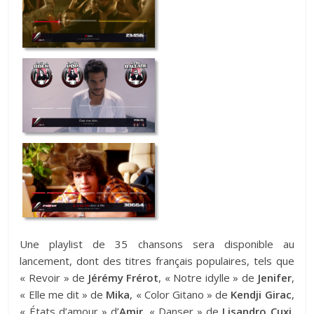
Une playlist de 35 chansons sera disponible au
lancement, dont des titres français populaires, tels que
« Revoir » de
Jérémy Frérot
, « Notre idylle » de
Jenifer
,
« Elle me dit » de
Mika
, « Color Gitano » de
Kendji Girac
,
« États d’amour » d’
Amir
, « Danser » de
Lisandro Cuxi
,