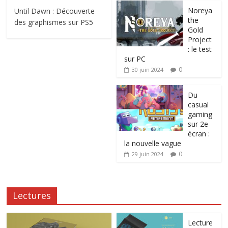
Noreya
Until Dawn : Découverte
the
des graphismes sur PS5
Gold
Project
: le test
sur PC
0
30 juin 2024
Du
casual
gaming
sur 2e
écran :
la nouvelle vague
0
29 juin 2024
Lectures
Lecture