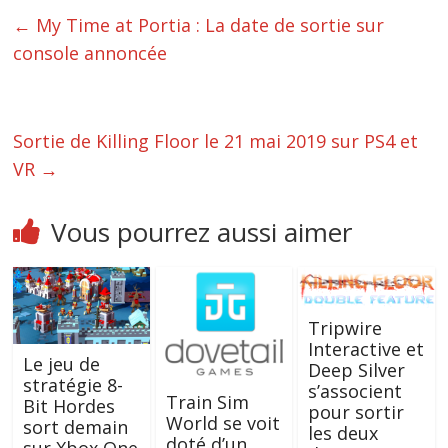
←
My Time at Portia : La date de sortie sur
console annoncée
Sortie de Killing Floor le 21 mai 2019 sur PS4 et
VR
→
Vous pourrez aussi aimer
Tripwire
Interactive et
Le jeu de
Deep Silver
stratégie 8-
s’associent
Train Sim
Bit Hordes
pour sortir
World se voit
sort demain
les deux
doté d’un
sur Xbox One