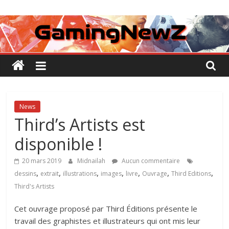
Passer
GamingNewZ
au
contenu
Tests
et
Actu
des
jeux
vidéo
News
Third’s Artists est
disponible !
20 mars 2019
Midnailah
Aucun commentaire
,
,
,
,
,
,
,
dessins
extrait
illustrations
images
livre
Ouvrage
Third Editions
Third's Artists
Cet ouvrage proposé par Third Éditions présente le
travail des graphistes et illustrateurs qui ont mis leur