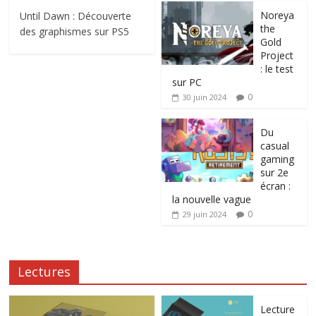
Noreya
Until Dawn : Découverte
the
des graphismes sur PS5
Gold
Project
: le test
sur PC
0
30 juin 2024
Du
casual
gaming
sur 2e
écran :
la nouvelle vague
0
29 juin 2024
Lectures
Lecture