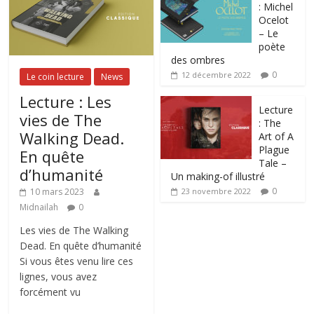
: Michel
Ocelot
– Le
poète
des ombres
0
12 décembre 2022
Le coin lecture
News
Lecture : Les
Lecture
vies de The
: The
Walking Dead.
Art of A
Plague
En quête
Tale –
d’humanité
Un making-of illustré
0
10 mars 2023
23 novembre 2022
Midnailah
0
Les vies de The Walking
Dead. En quête d’humanité
Si vous êtes venu lire ces
lignes, vous avez
forcément vu