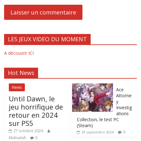
LES JEUX VIDEO DU MOMENT
A découvrir ICI
Hot News
News
Ace
Attorne
Until Dawn, le
y
jeu horrifique de
Investig
retour en 2024
ations
Collection, le test PC
sur PS5
(Steam)
27 octobre 2024
0
29 septembre 2024
Midnailah
0