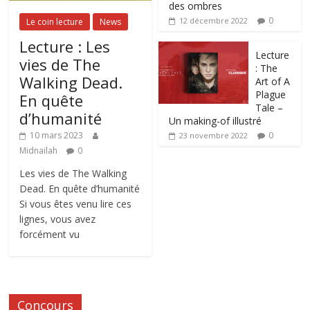
des ombres
0
12 décembre 2022
Le coin lecture
News
Lecture : Les
Lecture
vies de The
: The
Walking Dead.
Art of A
Plague
En quête
Tale –
d’humanité
Un making-of illustré
0
10 mars 2023
23 novembre 2022
Midnailah
0
Les vies de The Walking
Dead. En quête d’humanité
Si vous êtes venu lire ces
lignes, vous avez
forcément vu
Concours