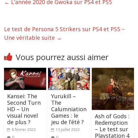
←
L’année 2020 de Gwoka sur PS4 et PS5
Le test de Persona 5 Strikers sur PS4 et PS5 –
Une véritable suite
→
Vous pourrez aussi aimer
Kansei: The
Yurukill –
Second Turn
The
HD – Un
Calumniation
visual novel
Games : le
Ash of Gods :
de plus ?
jeu de l’été ?
Redemption
– Le test sur
8 février 2022
13 juillet 2022
Playstation 4
0
0