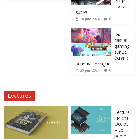
Project
: le test
sur PC
0
30 juin 2024
Du
casual
gaming
sur 2e
écran :
la nouvelle vague
0
29 juin 2024
Lectures
Lecture
: Michel
Ocelot
– Le
poète