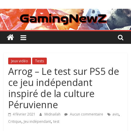
Passer
GamingNewZ
au
contenu
Tests
et
Actu
des
jeux
vidéo
Jeux vidéo
Tests
Arrog – Le test sur PS5 de
ce jeu indépendant
inspiré de la culture
Péruvienne
,
4 février 2021
Midnailah
Aucun commentaire
avis
,
,
Critique
Jeu indépendant
test