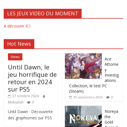
LES JEUX VIDEO DU MOMENT
A découvrir ICI
Hot News
News
Ace
Attorne
Until Dawn, le
y
jeu horrifique de
Investig
retour en 2024
ations
Collection, le test PC
sur PS5
(Steam)
27 octobre 2024
0
29 septembre 2024
Midnailah
0
Noreya
Until Dawn : Découverte
the
des graphismes sur PS5
Gold