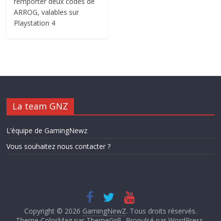
remporter deux codes de
ARROG, valables sur
Playstation 4
La team GNZ
L’équipe de GamingNewz
Vous souhaitez nous contacter ?
Copyright © 2026
GamingNewZ
. Tous droits réservés.
Theme ColorMag par
ThemeGrill.
. Propulsé par
WordPress
.