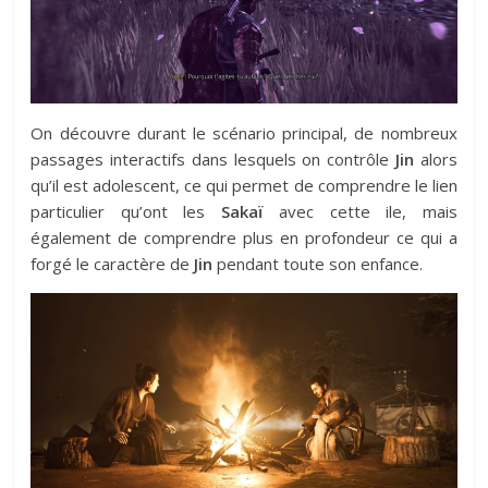
On découvre durant le scénario principal, de nombreux
passages interactifs dans lesquels on contrôle
Jin
alors
qu’il est adolescent, ce qui permet de comprendre le lien
particulier qu’ont les
Sakaï
avec cette ile, mais
également de comprendre plus en profondeur ce qui a
forgé le caractère de
Jin
pendant toute son enfance.