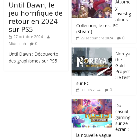
Attorne
Until Dawn, le
y
jeu horrifique de
Investig
retour en 2024
ations
Collection, le test PC
sur PS5
(Steam)
27 octobre 2024
0
29 septembre 2024
Midnailah
0
Noreya
Until Dawn : Découverte
the
des graphismes sur PS5
Gold
Project
: le test
sur PC
0
30 juin 2024
Du
casual
gaming
sur 2e
écran :
la nouvelle vague