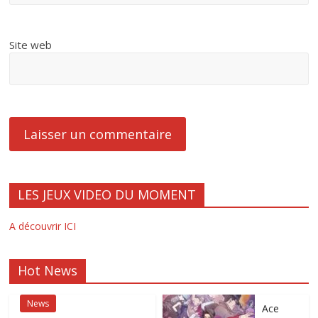
Site web
LES JEUX VIDEO DU MOMENT
A découvrir ICI
Hot News
News
Ace