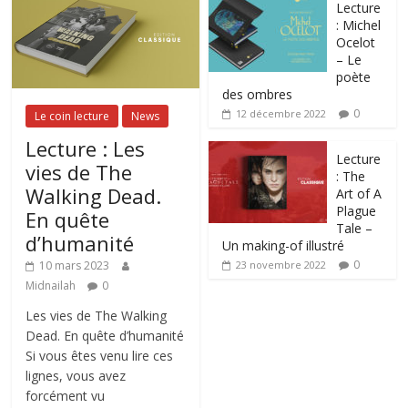
Lecture
: Michel
Ocelot
– Le
poète
des ombres
0
12 décembre 2022
Le coin lecture
News
Lecture : Les
Lecture
vies de The
: The
Walking Dead.
Art of A
Plague
En quête
Tale –
d’humanité
Un making-of illustré
0
10 mars 2023
23 novembre 2022
Midnailah
0
Les vies de The Walking
Dead. En quête d’humanité
Si vous êtes venu lire ces
lignes, vous avez
forcément vu