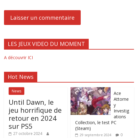
LES JEUX VIDEO DU MOMENT
A découvrir ICI
Hot News
News
Ace
Attorne
Until Dawn, le
y
jeu horrifique de
Investig
retour en 2024
ations
Collection, le test PC
sur PS5
(Steam)
27 octobre 2024
0
29 septembre 2024