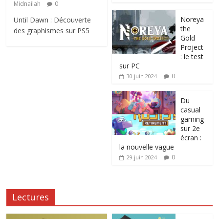
Midnailah
0
Noreya
Until Dawn : Découverte
the
des graphismes sur PS5
Gold
Project
: le test
sur PC
0
30 juin 2024
Du
casual
gaming
sur 2e
écran :
la nouvelle vague
0
29 juin 2024
Lectures