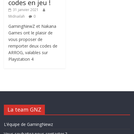
codes en jeu !
31 janvier 2021
Midnailah
0
GamingNewZ et Nakana
Games ont le plaisir de
vous proposer de
remporter deux codes de
ARROG, valables sur
Playstation 4
La team GNZ
L’équipe de GamingNewz
Vous souhaitez nous contacter ?