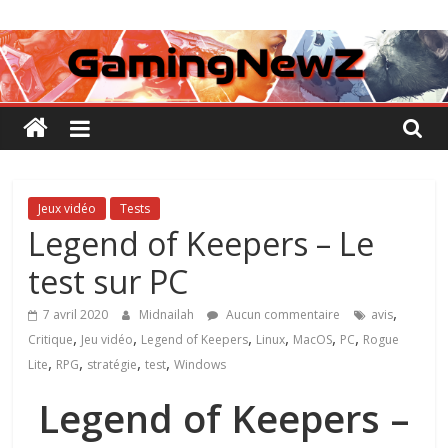
Passer
GamingNewZ
au
contenu
Tests
et
Actu
des
jeux
vidéo
Jeux vidéo
Tests
Legend of Keepers – Le
test sur PC
,
7 avril 2020
Midnailah
Aucun commentaire
avis
,
,
,
,
,
,
Critique
Jeu vidéo
Legend of Keepers
Linux
MacOS
PC
Rogue
,
,
,
,
Lite
RPG
stratégie
test
Windows
Legend of Keepers –