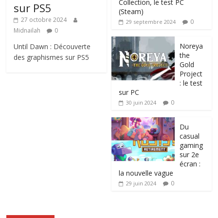
Collection, le test PC
sur PS5
(Steam)
27 octobre 2024
0
29 septembre 2024
Midnailah
0
Noreya
Until Dawn : Découverte
the
des graphismes sur PS5
Gold
Project
: le test
sur PC
0
30 juin 2024
Du
casual
gaming
sur 2e
écran :
la nouvelle vague
0
29 juin 2024