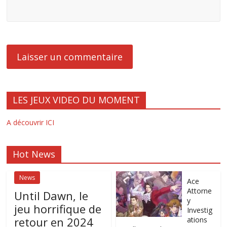
LES JEUX VIDEO DU MOMENT
A découvrir ICI
Hot News
News
Ace
Attorne
Until Dawn, le
y
jeu horrifique de
Investig
retour en 2024
ations