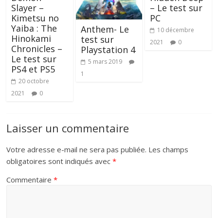
Slayer –
– Le test sur
Kimetsu no
PC
Yaiba : The
Anthem- Le
10 décembre
Hinokami
test sur
2021
0
Chronicles –
Playstation 4
Le test sur
5 mars 2019
PS4 et PS5
1
20 octobre
2021
0
Laisser un commentaire
Votre adresse e-mail ne sera pas publiée.
Les champs
obligatoires sont indiqués avec
*
Commentaire
*