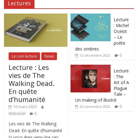
Lectures
Lecture
: Michel
Ocelot
– Le
poète
des ombres
0
12 décembre 2022
Le coin lecture
News
Lecture : Les
Lecture
vies de The
: The
Walking Dead.
Art of A
Plague
En quête
Tale –
d’humanité
Un making-of illustré
0
10 mars 2023
23 novembre 2022
Midnailah
0
Les vies de The Walking
Dead. En quête d’humanité
Si vous êtes venu lire ces