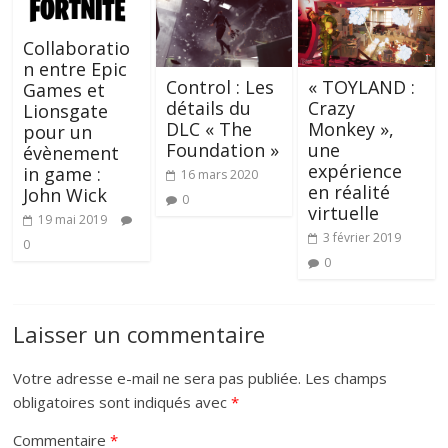
Collaboratio
n entre Epic
« TOYLAND :
Control : Les
Games et
Crazy
détails du
Lionsgate
Monkey »,
DLC « The
pour un
une
Foundation »
évènement
expérience
in game :
16 mars 2020
en réalité
John Wick
0
virtuelle
19 mai 2019
3 février 2019
0
0
Laisser un commentaire
Votre adresse e-mail ne sera pas publiée.
Les champs
obligatoires sont indiqués avec
*
Commentaire
*