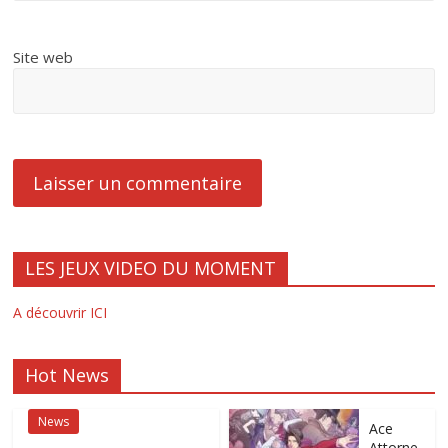
Site web
LES JEUX VIDEO DU MOMENT
A découvrir ICI
Hot News
News
Ace
Attorne