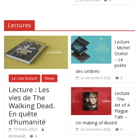
Lectures
Lecture
: Michel
Ocelot
– Le
poète
des ombres
0
12 décembre 2022
Le coin lecture
News
Lecture : Les
Lecture
vies de The
: The
Walking Dead.
Art of A
Plague
En quête
Tale –
d’humanité
Un making-of illustré
0
10 mars 2023
23 novembre 2022
Midnailah
0