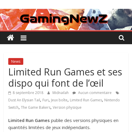
Passer
GamingNewZ
au
contenu
Tests
et
Actu
des
jeux
vidéo
News
Limited Run Games et ses
dispo qui font de l’œil
8 septembre 2018
Midnailah
Aucun commentaire
,
,
,
,
Dust An Elysian Tail
Furi
Jeux boîte
Limited Run Games
Nintendo
,
,
Switch
The Game Bakers
Version physique
Limited Run Games
publie des versions physiques en
quantités limitées de jeux indépendants.