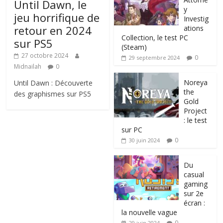
Until Dawn, le
y
jeu horrifique de
Investig
retour en 2024
ations
Collection, le test PC
sur PS5
(Steam)
27 octobre 2024
0
29 septembre 2024
Midnailah
0
Noreya
Until Dawn : Découverte
the
des graphismes sur PS5
Gold
Project
: le test
sur PC
0
30 juin 2024
Du
casual
gaming
sur 2e
écran :
la nouvelle vague
0
29 juin 2024