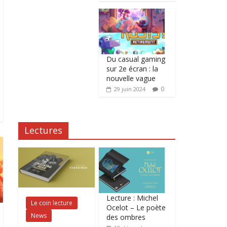
Du casual gaming
sur 2e écran : la
nouvelle vague
0
29 juin 2024
Lectures
Lecture : Michel
Le coin lecture
Ocelot – Le poète
News
des ombres