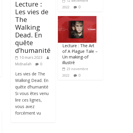
12 décembre
Lecture :
0
2022
Les vies de
The
Walking
Dead. En
quête
Lecture : The Art
d’humanité
of A Plague Tale –
Un making-of
10 mars 2023
illustré
Midnailah
0
23 novembre
Les vies de The
0
2022
Walking Dead. En
quête d’humanité
Si vous êtes venu
lire ces lignes,
vous avez
forcément vu