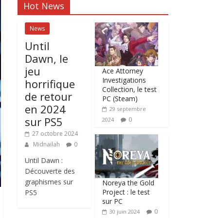
Hot News
News
Until
Dawn, le
jeu
Ace Attorney
Investigations
horrifique
Collection, le test
de retour
PC (Steam)
en 2024
29 septembre
sur PS5
0
2024
27 octobre 2024
Midnailah
0
Until Dawn :
Découverte des
graphismes sur
Noreya the Gold
Project : le test
PS5
sur PC
0
30 juin 2024