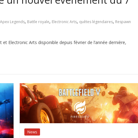
,
,
,
,
Apex Legends
Battle royale
Electronic Arts
quêtes légendaires
Respawn
t Electronic Arts disponible depuis février de l’année dernière,
News