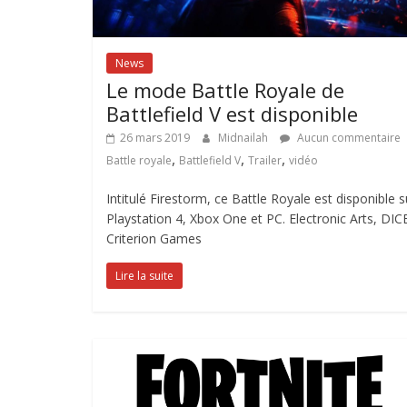
News
Le mode Battle Royale de
Battlefield V est disponible
26 mars 2019
Midnailah
Aucun commentaire
,
,
,
Battle royale
Battlefield V
Trailer
vidéo
Intitulé Firestorm, ce Battle Royale est disponible s
Playstation 4, Xbox One et PC. Electronic Arts, DIC
Criterion Games
Lire la suite