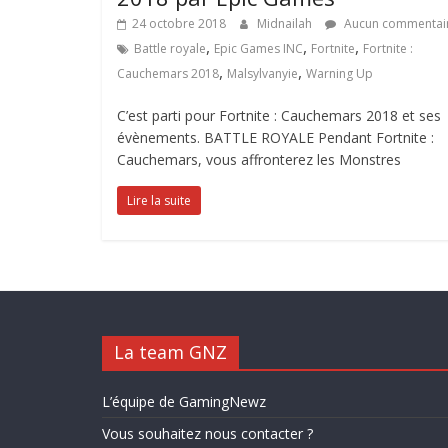
24 octobre 2018
Midnailah
Aucun commentai
,
,
,
Battle royale
Epic Games INC
Fortnite
Fortnite :
,
,
Cauchemars 2018
Malsylvanyie
Warning Up
C’est parti pour Fortnite : Cauchemars 2018 et ses
évènements. BATTLE ROYALE Pendant Fortnite :
Cauchemars, vous affronterez les Monstres
Lire la suite
La team GNZ
L’équipe de GamingNewz
Vous souhaitez nous contacter ?