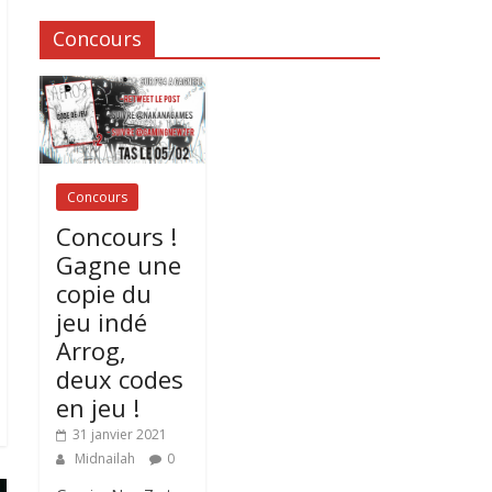
Concours
Concours
Concours !
Gagne une
copie du
jeu indé
Arrog,
deux codes
en jeu !
31 janvier 2021
Midnailah
0