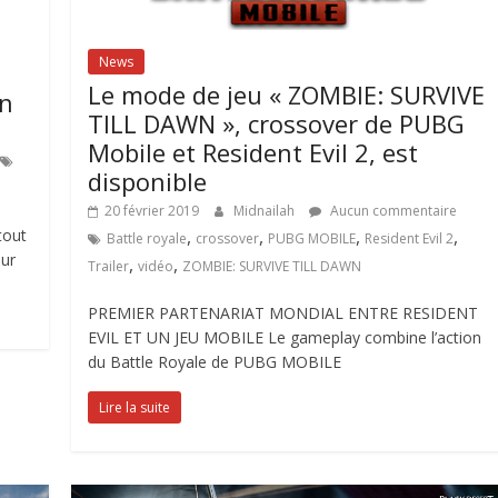
News
Le mode de jeu « ZOMBIE: SURVIVE
un
TILL DAWN », crossover de PUBG
Mobile et Resident Evil 2, est
disponible
20 février 2019
Midnailah
Aucun commentaire
,
,
,
,
tout
Battle royale
crossover
PUBG MOBILE
Resident Evil 2
sur
,
,
Trailer
vidéo
ZOMBIE: SURVIVE TILL DAWN
PREMIER PARTENARIAT MONDIAL ENTRE RESIDENT
EVIL ET UN JEU MOBILE Le gameplay combine l’action
du Battle Royale de PUBG MOBILE
Lire la suite