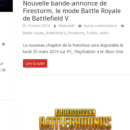
Nouvelle bande-annonce de
Firestorm, le mode Battle Royale
de Battlefield V
16 mars 2019
Midnailah
Aucun commentaire
,
,
,
,
Battle royale
Battlefield V
Firestorm
Trailer
vidéo
Le nouveau chapitre de la franchise sera disponible le
lundi 25 mars 2019 sur PC, PlayStation 4 et Xbox One
ur
Lire la suite
E et