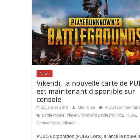
News
Vikendi, la nouvelle carte de P
est maintenant disponible sur
console
22 janvier 2019
Midnailah
Aucun commentair
,
,
,
Battle royale
PlayerUnknown’s Battlegrounds
PUBG
Survivor Pass : Vikendi
PUBG Corporation (PUBG Corp.) a lancé la nouvell