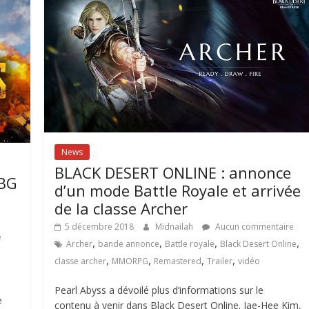
News
BLACK DESERT ONLINE : annonce
UBG
d’un mode Battle Royale et arrivée
de la classe Archer
5 décembre 2018
Midnailah
Aucun commentaire
e
,
,
,
,
Archer
bande annonce
Battle royale
Black Desert Online
,
,
,
,
classe archer
MMORPG
Remastered
Trailer
vidéo
Pearl Abyss a dévoilé plus d’informations sur le
e
contenu à venir dans Black Desert Online. Jae-Hee Kim,