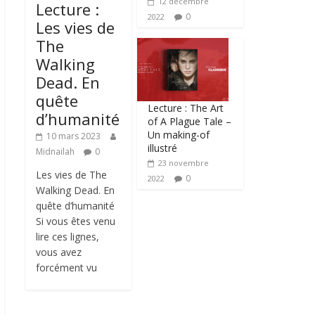
12 décembre
Lecture :
0
2022
Les vies de
The
Walking
Dead. En
quête
Lecture : The Art
d’humanité
of A Plague Tale –
Un making-of
10 mars 2023
illustré
Midnailah
0
23 novembre
Les vies de The
0
2022
Walking Dead. En
quête d’humanité
Si vous êtes venu
lire ces lignes,
vous avez
forcément vu