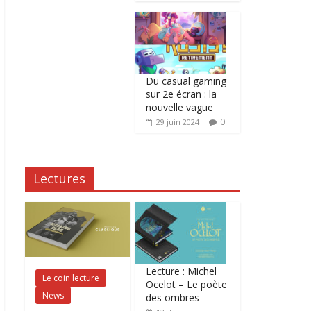
Du casual gaming
sur 2e écran : la
nouvelle vague
0
29 juin 2024
Lectures
Lecture : Michel
Le coin lecture
Ocelot – Le poète
News
des ombres