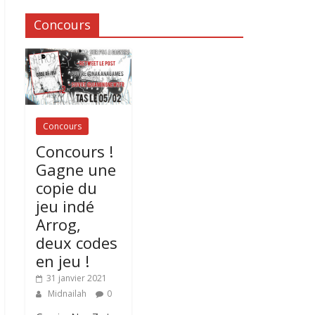
Concours
Concours
Concours !
Gagne une
copie du
jeu indé
Arrog,
deux codes
en jeu !
31 janvier 2021
Midnailah
0