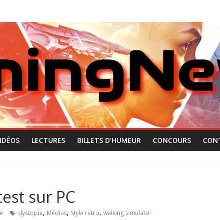
IDÉOS
LECTURES
BILLETS D’HUMEUR
CONCOURS
CON
test sur PC
,
,
,
e
dystopie
Médias
Style rétro
walking simulator