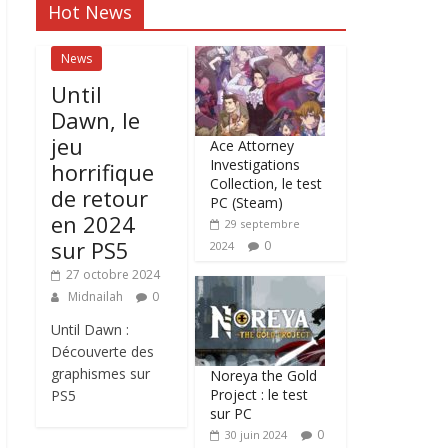
Hot News
News
Until
Dawn, le
jeu
Ace Attorney
Investigations
horrifique
Collection, le test
de retour
PC (Steam)
en 2024
29 septembre
sur PS5
0
2024
27 octobre 2024
Midnailah
0
Until Dawn :
Découverte des
graphismes sur
Noreya the Gold
Project : le test
PS5
sur PC
0
30 juin 2024