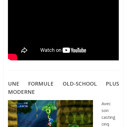
UNE FORMULE OLD-SCHOOL PLUS
MODERNE
Avec
son
casting
cinq