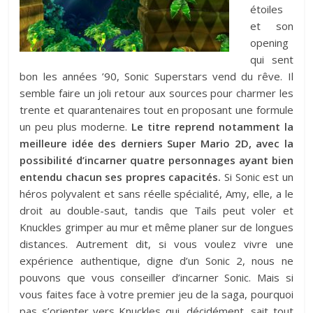
étoiles
et son
opening
qui sent
bon les années ’90, Sonic Superstars vend du rêve. Il
semble faire un joli retour aux sources pour charmer les
trente et quarantenaires tout en proposant une formule
un peu plus moderne.
Le titre reprend notamment la
meilleure idée des derniers Super Mario 2D, avec la
possibilité d’incarner quatre personnages ayant bien
entendu chacun ses propres capacités.
Si Sonic est un
héros polyvalent et sans réelle spécialité, Amy, elle, a le
droit au double-saut, tandis que Tails peut voler et
Knuckles grimper au mur et même planer sur de longues
distances. Autrement dit, si vous voulez vivre une
expérience authentique, digne d’un Sonic 2, nous ne
pouvons que vous conseiller d’incarner Sonic. Mais si
vous faites face à votre premier jeu de la saga, pourquoi
pas s’orienter vers Knuckles qui, décidément, sait tout