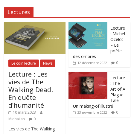
Lectures
Lecture
: Michel
Ocelot
– Le
poète
des ombres
0
12 décembre 2022
Le coin lecture
News
Lecture : Les
Lecture
vies de The
: The
Walking Dead.
Art of A
Plague
En quête
Tale –
d’humanité
Un making-of illustré
0
10 mars 2023
23 novembre 2022
Midnailah
0
Les vies de The Walking