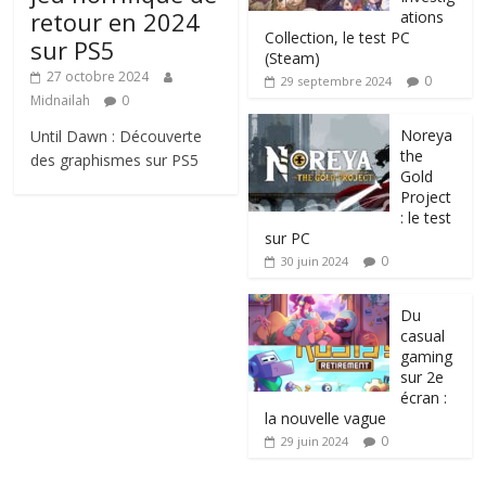
retour en 2024
ations
Collection, le test PC
sur PS5
(Steam)
27 octobre 2024
0
29 septembre 2024
Midnailah
0
Noreya
Until Dawn : Découverte
the
des graphismes sur PS5
Gold
Project
: le test
sur PC
0
30 juin 2024
Du
casual
gaming
sur 2e
écran :
la nouvelle vague
0
29 juin 2024