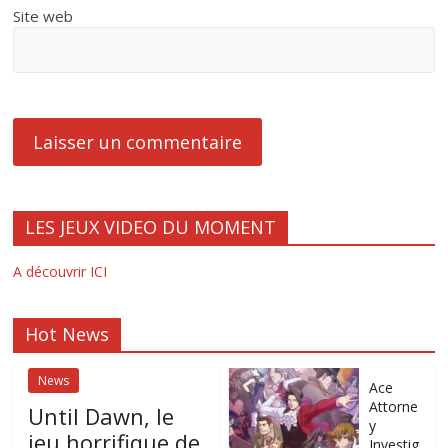
Site web
LES JEUX VIDEO DU MOMENT
A découvrir ICI
Hot News
News
Ace
Attorne
Until Dawn, le
y
jeu horrifique de
Investig