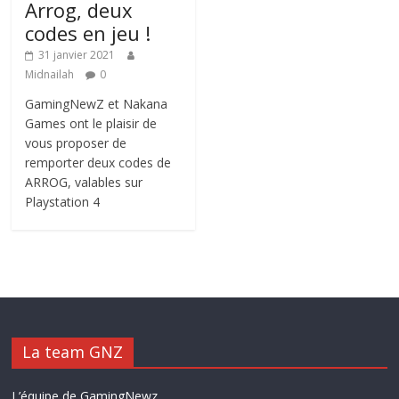
Arrog, deux
codes en jeu !
31 janvier 2021
Midnailah
0
GamingNewZ et Nakana
Games ont le plaisir de
vous proposer de
remporter deux codes de
ARROG, valables sur
Playstation 4
La team GNZ
L’équipe de GamingNewz