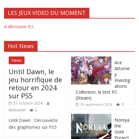
LES JEUX VIDEO DU MOMENT
A découvrir ICI
Hot News
News
Ace
Attorne
Until Dawn, le
y
jeu horrifique de
Investig
retour en 2024
ations
Collection, le test PC
sur PS5
(Steam)
27 octobre 2024
0
29 septembre 2024
Midnailah
0
Noreya
Until Dawn : Découverte
the
des graphismes sur PS5
Gold
Project