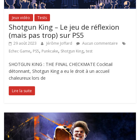
Jeux vidéo
Tests
Shotgun King – Le jeu de réflexion
(mais pas trop) sur PS5
29 août 2023
Jérôme Joffard
Aucun commentaire
,
,
,
,
Echec Game
PS5
Punkcake
Shotgun King
test
SHOTGUN KING : THE FINAL CHECKMATE Cocktail
détonnant, Shotgun King a eu le droit à un accueil
chaleureux lors de
Lire la suite