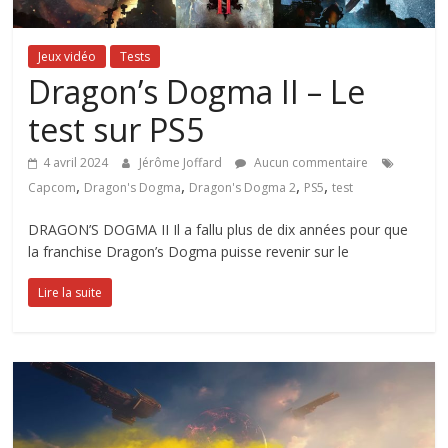
Jeux vidéo
Tests
Dragon’s Dogma II – Le
test sur PS5
4 avril 2024
Jérôme Joffard
Aucun commentaire
,
,
,
,
Capcom
Dragon's Dogma
Dragon's Dogma 2
PS5
test
DRAGON’S DOGMA II Il a fallu plus de dix années pour que
la franchise Dragon’s Dogma puisse revenir sur le
Lire la suite