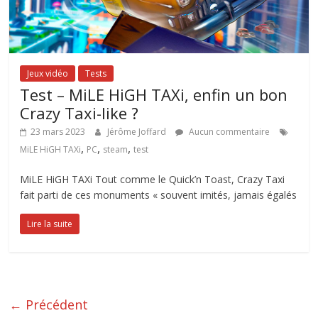
Jeux vidéo
Tests
Test – MiLE HiGH TAXi, enfin un bon
Crazy Taxi-like ?
23 mars 2023
Jérôme Joffard
Aucun commentaire
,
,
,
MiLE HiGH TAXi
PC
steam
test
MiLE HiGH TAXi Tout comme le Quick’n Toast, Crazy Taxi
fait parti de ces monuments « souvent imités, jamais égalés
Lire la suite
← Précédent