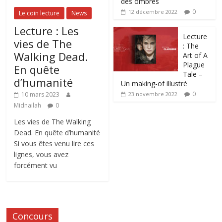
des ombres
0
12 décembre 2022
Le coin lecture
News
Lecture : Les
Lecture
vies de The
: The
Walking Dead.
Art of A
Plague
En quête
Tale –
d’humanité
Un making-of illustré
0
10 mars 2023
23 novembre 2022
Midnailah
0
Les vies de The Walking
Dead. En quête d’humanité
Si vous êtes venu lire ces
lignes, vous avez
forcément vu
Concours