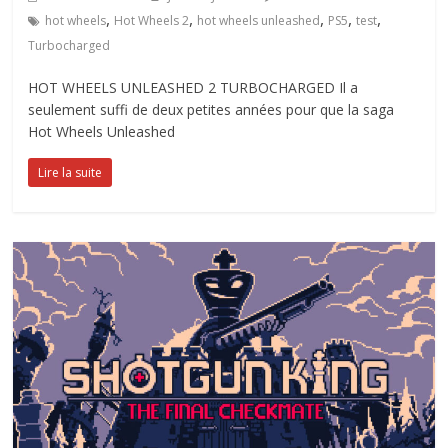
,
,
,
,
,
hot wheels
Hot Wheels 2
hot wheels unleashed
PS5
test
Turbocharged
HOT WHEELS UNLEASHED 2 TURBOCHARGED Il a
seulement suffi de deux petites années pour que la saga
Hot Wheels Unleashed
Lire la suite