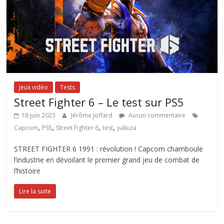
Jeux vidéo
Tests
Street Fighter 6 – Le test sur PS5
18 juin 2023
Jérôme Joffard
Aucun commentaire
,
,
,
,
Capcom
PS5
Street Fighter 6
test
yakuza
STREET FIGHTER 6 1991 : révolution ! Capcom chamboule
l’industrie en dévoilant le premier grand jeu de combat de
l’histoire
Lire la suite