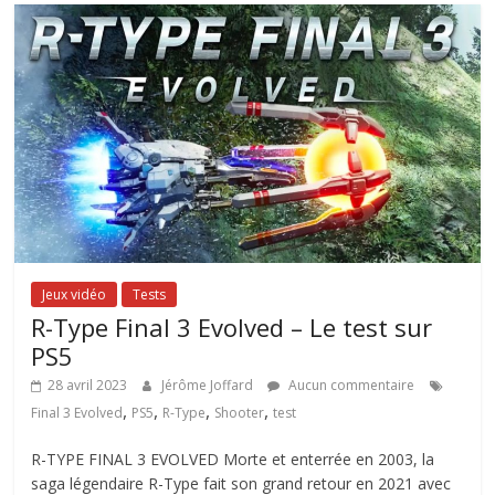
Jeux vidéo
Tests
R-Type Final 3 Evolved – Le test sur
PS5
28 avril 2023
Jérôme Joffard
Aucun commentaire
,
,
,
,
Final 3 Evolved
PS5
R-Type
Shooter
test
R-TYPE FINAL 3 EVOLVED Morte et enterrée en 2003, la
saga légendaire R-Type fait son grand retour en 2021 avec