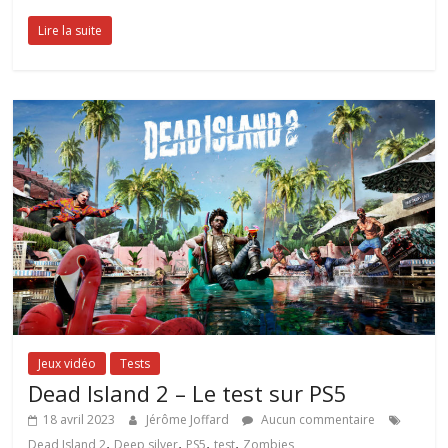
Lire la suite
Jeux vidéo
Tests
Dead Island 2 – Le test sur PS5
18 avril 2023
Jérôme Joffard
Aucun commentaire
,
,
,
,
Dead Island 2
Deep silver
PS5
test
Zombies