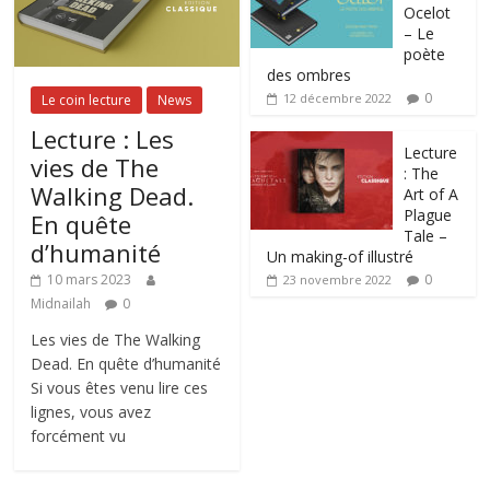
Ocelot
– Le
poète
des ombres
0
12 décembre 2022
Le coin lecture
News
Lecture : Les
Lecture
vies de The
: The
Walking Dead.
Art of A
Plague
En quête
Tale –
d’humanité
Un making-of illustré
0
10 mars 2023
23 novembre 2022
Midnailah
0
Les vies de The Walking
Dead. En quête d’humanité
Si vous êtes venu lire ces
lignes, vous avez
forcément vu