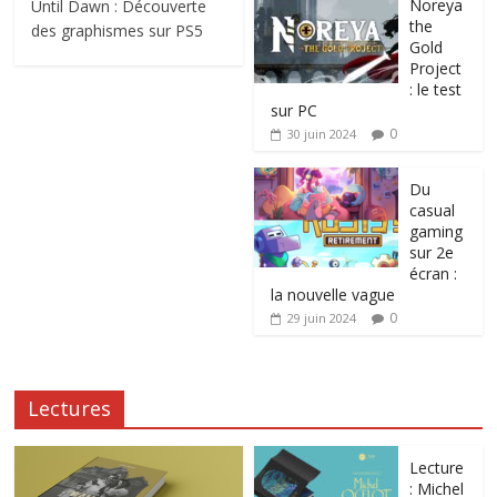
Noreya
Until Dawn : Découverte
the
des graphismes sur PS5
Gold
Project
: le test
sur PC
0
30 juin 2024
Du
casual
gaming
sur 2e
écran :
la nouvelle vague
0
29 juin 2024
Lectures
Lecture
: Michel