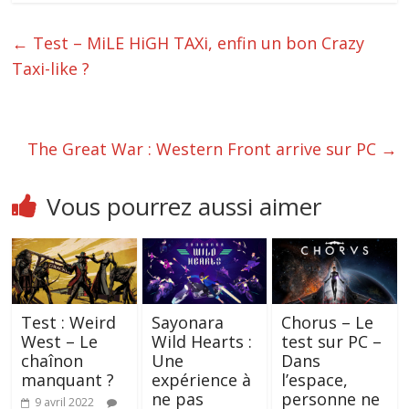
←
Test – MiLE HiGH TAXi, enfin un bon Crazy
Taxi-like ?
The Great War : Western Front arrive sur PC
→
Vous pourrez aussi aimer
Test : Weird
Sayonara
Chorus – Le
West – Le
Wild Hearts :
test sur PC –
chaînon
Une
Dans
manquant ?
expérience à
l’espace,
ne pas
personne ne
9 avril 2022