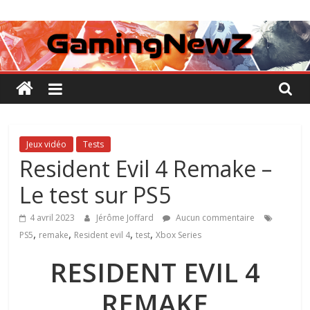
Passer
GamingNewZ
au
contenu
Tests
et
Actu
des
jeux
vidéo
Jeux vidéo
Tests
Resident Evil 4 Remake –
Le test sur PS5
4 avril 2023
Jérôme Joffard
Aucun commentaire
,
,
,
,
PS5
remake
Resident evil 4
test
Xbox Series
RESIDENT EVIL 4
REMAKE