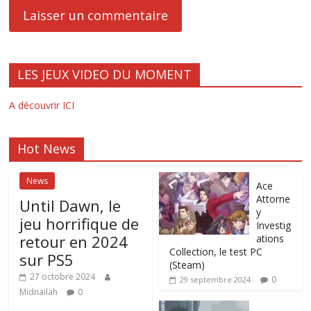
LES JEUX VIDEO DU MOMENT
A découvrir ICI
Hot News
News
Ace
Attorne
Until Dawn, le
y
jeu horrifique de
Investig
retour en 2024
ations
Collection, le test PC
sur PS5
(Steam)
27 octobre 2024
0
29 septembre 2024
Midnailah
0