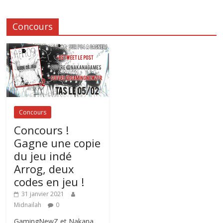
Concours
Concours
Concours !
Gagne une copie
du jeu indé
Arrog, deux
codes en jeu !
31 janvier 2021
Midnailah
0
GamingNewZ et Nakana