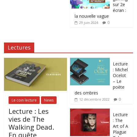
sur 2e
écran :
la nouvelle vague
0
29 juin 2024
Lectures
Lecture
: Michel
Ocelot
– Le
poète
des ombres
0
12 décembre 2022
Le coin lecture
News
Lecture : Les
Lecture
vies de The
: The
Walking Dead.
Art of A
Plague
En quête