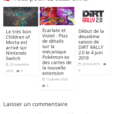
Écarlate et
Début de la
Le très bon
Violet : Plus
deuxième
Children of
de détails
saison de
Morta est
sur la
DiRT RALLY
arrivé sur
mécanique
2.0 le 4 juin
Nintendo
Pokémon-ex
2019
Switch
des cartes de
20 mai 2019
23 novembre
la nouvelle
0
2019
0
extension
15 janvier 2023
0
Laisser un commentaire