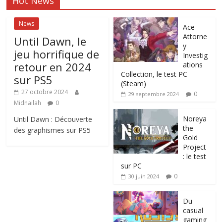
Hot News
News
Ace
Attorne
Until Dawn, le
y
jeu horrifique de
Investig
retour en 2024
ations
Collection, le test PC
sur PS5
(Steam)
27 octobre 2024
0
29 septembre 2024
Midnailah
0
Noreya
Until Dawn : Découverte
the
des graphismes sur PS5
Gold
Project
: le test
sur PC
0
30 juin 2024
Du
casual
gaming