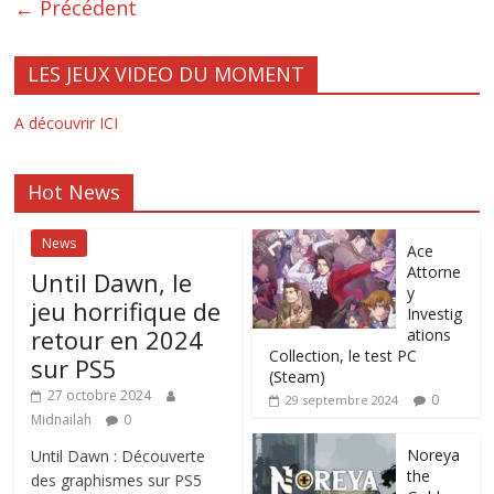
← Précédent
LES JEUX VIDEO DU MOMENT
A découvrir ICI
Hot News
News
Ace
Attorne
Until Dawn, le
y
jeu horrifique de
Investig
retour en 2024
ations
Collection, le test PC
sur PS5
(Steam)
27 octobre 2024
0
29 septembre 2024
Midnailah
0
Noreya
Until Dawn : Découverte
the
des graphismes sur PS5