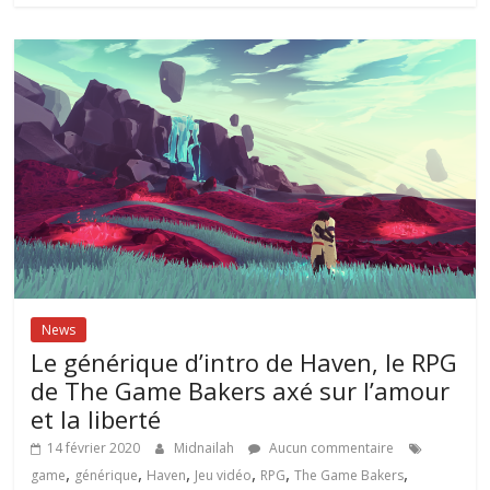
News
Le générique d’intro de Haven, le RPG
de The Game Bakers axé sur l’amour
et la liberté
14 février 2020
Midnailah
Aucun commentaire
,
,
,
,
,
,
game
générique
Haven
Jeu vidéo
RPG
The Game Bakers