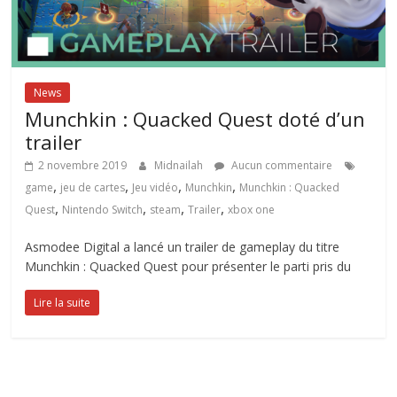
News
Munchkin : Quacked Quest doté d’un
trailer
2 novembre 2019
Midnailah
Aucun commentaire
,
,
,
,
game
jeu de cartes
Jeu vidéo
Munchkin
Munchkin : Quacked
,
,
,
,
Quest
Nintendo Switch
steam
Trailer
xbox one
Asmodee Digital a lancé un trailer de gameplay du titre
Munchkin : Quacked Quest pour présenter le parti pris du
Lire la suite