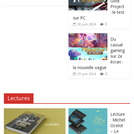
Gold
Project
: le test
sur PC
0
30 juin 2024
Du
casual
gaming
sur 2e
écran :
la nouvelle vague
0
29 juin 2024
Lectures
Lecture
: Michel
Ocelot
– Le