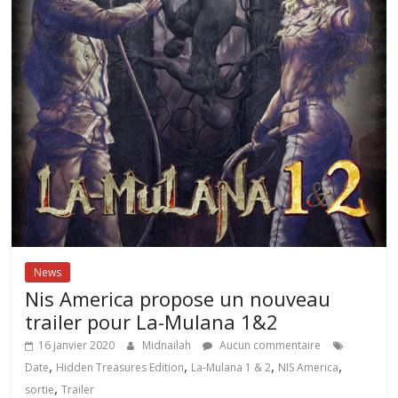
News
Nis America propose un nouveau
trailer pour La-Mulana 1&2
16 janvier 2020
Midnailah
Aucun commentaire
,
,
,
,
Date
Hidden Treasures Edition
La-Mulana 1 & 2
NIS America
,
sortie
Trailer