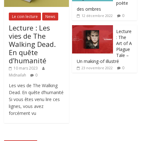
poète
des ombres
0
12 décembre 2022
Le coin lecture
News
Lecture : Les
Lecture
vies de The
: The
Walking Dead.
Art of A
Plague
En quête
Tale –
d’humanité
Un making-of illustré
0
10 mars 2023
23 novembre 2022
Midnailah
0
Les vies de The Walking
Dead. En quête d’humanité
Si vous êtes venu lire ces
lignes, vous avez
forcément vu