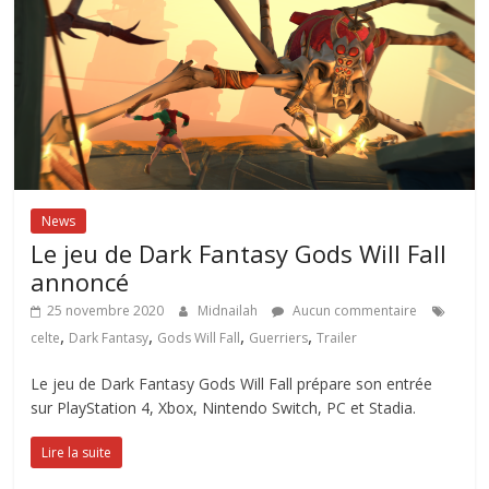
News
Le jeu de Dark Fantasy Gods Will Fall
annoncé
25 novembre 2020
Midnailah
Aucun commentaire
,
,
,
,
celte
Dark Fantasy
Gods Will Fall
Guerriers
Trailer
Le jeu de Dark Fantasy Gods Will Fall prépare son entrée
sur PlayStation 4, Xbox, Nintendo Switch, PC et Stadia.
Lire la suite