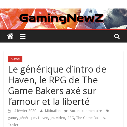
Passer
GamingNewZ
au
contenu
Tests
et
Actu
des
jeux
vidéo
News
Le générique d’intro de
Haven, le RPG de The
Game Bakers axé sur
l’amour et la liberté
14 février 2020
Midnailah
Aucun commentaire
,
,
,
,
,
,
game
générique
Haven
Jeu vidéo
RPG
The Game Bakers
Trailer