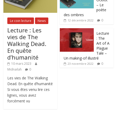
– Le
poète
des ombres
0
12 décembre 2022
Le coin lecture
News
Lecture : Les
Lecture
vies de The
: The
Walking Dead.
Art of A
Plague
En quête
Tale –
d’humanité
Un making-of illustré
0
10 mars 2023
23 novembre 2022
Midnailah
0
Les vies de The Walking
Dead. En quête d’humanité
Si vous êtes venu lire ces
lignes, vous avez
forcément vu