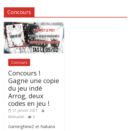
Concours
Concours
Concours !
Gagne une copie
du jeu indé
Arrog, deux
codes en jeu !
31 janvier 2021
Midnailah
0
GamingNewZ et Nakana