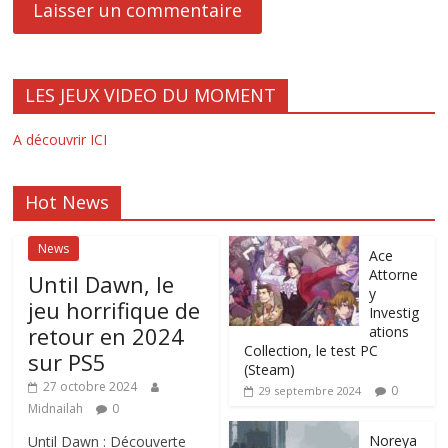
LES JEUX VIDEO DU MOMENT
A découvrir ICI
Hot News
News
Ace
Attorne
Until Dawn, le
y
jeu horrifique de
Investig
retour en 2024
ations
Collection, le test PC
sur PS5
(Steam)
27 octobre 2024
0
29 septembre 2024
Midnailah
0
Noreya
Until Dawn : Découverte