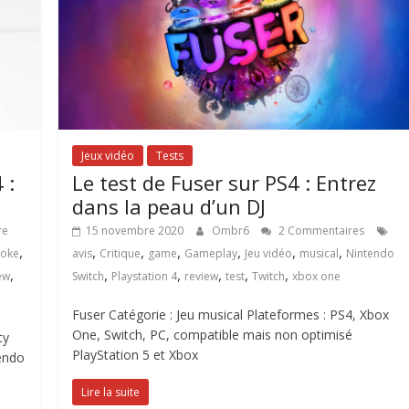
Jeux vidéo
Tests
 :
Le test de Fuser sur PS4 : Entrez
dans la peau d’un DJ
re
15 novembre 2020
Ombr6
2 Commentaires
,
,
,
,
,
,
,
aoke
avis
Critique
game
Gameplay
Jeu vidéo
musical
Nintendo
,
,
,
,
,
,
ew
Switch
Playstation 4
review
test
Twitch
xbox one
Fuser Catégorie : Jeu musical Plateformes : PS4, Xbox
One, Switch, PC, compatible mais non optimisé
ty
PlayStation 5 et Xbox
endo
Lire la suite