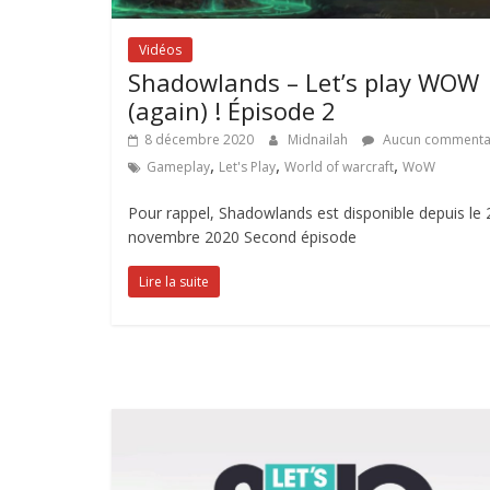
Vidéos
Shadowlands – Let’s play WOW
(again) ! Épisode 2
8 décembre 2020
Midnailah
Aucun commenta
,
,
,
Gameplay
Let's Play
World of warcraft
WoW
Pour rappel, Shadowlands est disponible depuis le 
novembre 2020 Second épisode
Lire la suite