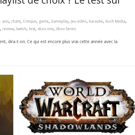
,
,
,
,
,
,
,
,
avis
chant
Critique
game
Gameplay
Jeu vidéo
Karaoke
Koch Media
,
,
,
,
,
review
Switch
test
xbox one
Xbox Series
t, dira-t-on. Ce qui est encore plus vrai cette année avec la