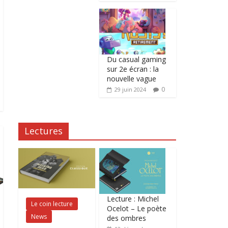
Du casual gaming
sur 2e écran : la
nouvelle vague
0
29 juin 2024
Lectures
Lecture : Michel
Le coin lecture
Ocelot – Le poète
News
des ombres