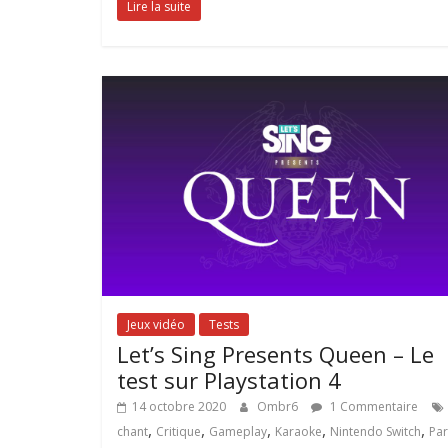
Lire la suite
Jeux vidéo
Tests
Let’s Sing Presents Queen – Le
test sur Playstation 4
14 octobre 2020
Ombr6
1 Commentaire
,
,
,
,
,
chant
Critique
Gameplay
Karaoke
Nintendo Switch
Par