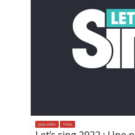
Jeux vidéo
Tests
Let’s sing 2022 : Une p