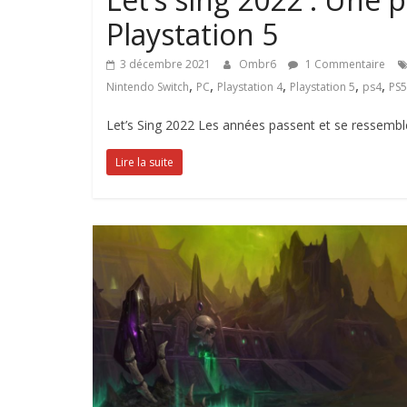
Playstation 5
3 décembre 2021
Ombr6
1 Commentaire
,
,
,
,
,
Nintendo Switch
PC
Playstation 4
Playstation 5
ps4
PS5
Let’s Sing 2022 Les années passent et se ressemblen
Lire la suite