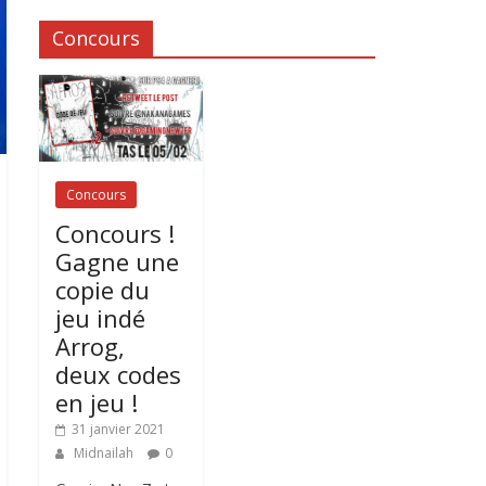
Concours
Concours
Concours !
Gagne une
copie du
jeu indé
Arrog,
deux codes
en jeu !
31 janvier 2021
Midnailah
0