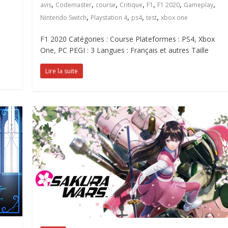
,
,
,
,
,
,
,
avis
Codemaster
course
Critique
F1
F1 2020
Gameplay
,
,
,
,
Nintendo Switch
Playstation 4
ps4
test
xbox one
F1 2020 Catégories : Course Plateformes : PS4, Xbox
One, PC PEGI : 3 Langues : Français et autres Taille
Lire la suite