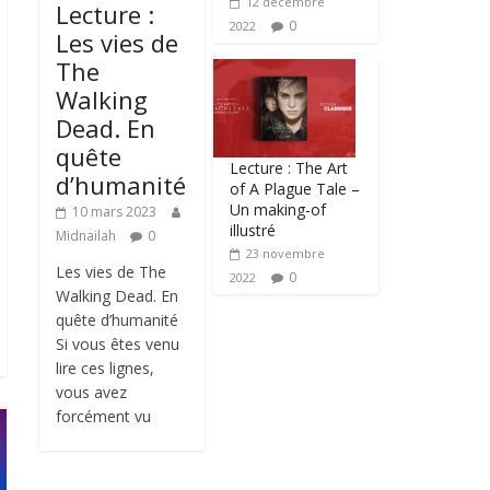
12 décembre
Lecture :
0
2022
Les vies de
The
Walking
Dead. En
quête
Lecture : The Art
d’humanité
of A Plague Tale –
Un making-of
10 mars 2023
illustré
Midnailah
0
23 novembre
Les vies de The
0
2022
Walking Dead. En
quête d’humanité
Si vous êtes venu
lire ces lignes,
vous avez
forcément vu