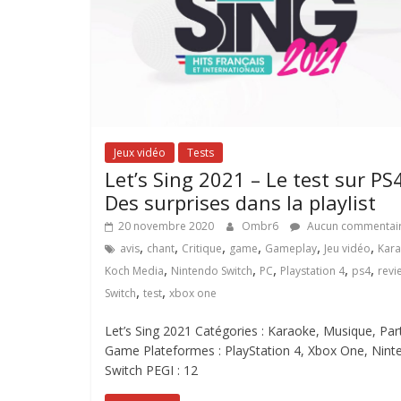
Jeux vidéo
Tests
Let’s Sing 2021 – Le test sur PS4
Des surprises dans la playlist
20 novembre 2020
Ombr6
Aucun commentai
,
,
,
,
,
,
avis
chant
Critique
game
Gameplay
Jeu vidéo
Kar
,
,
,
,
,
Koch Media
Nintendo Switch
PC
Playstation 4
ps4
revi
,
,
Switch
test
xbox one
Let’s Sing 2021 Catégories : Karaoke, Musique, Par
Game Plateformes : PlayStation 4, Xbox One, Nint
Switch PEGI : 12