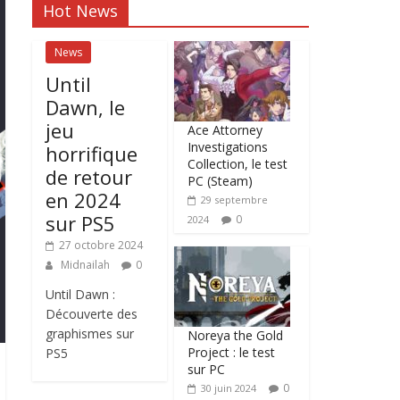
Hot News
News
Until
Dawn, le
jeu
Ace Attorney
Investigations
horrifique
Collection, le test
de retour
PC (Steam)
en 2024
29 septembre
sur PS5
0
2024
27 octobre 2024
Midnailah
0
Until Dawn :
Découverte des
graphismes sur
Noreya the Gold
Project : le test
PS5
sur PC
0
30 juin 2024