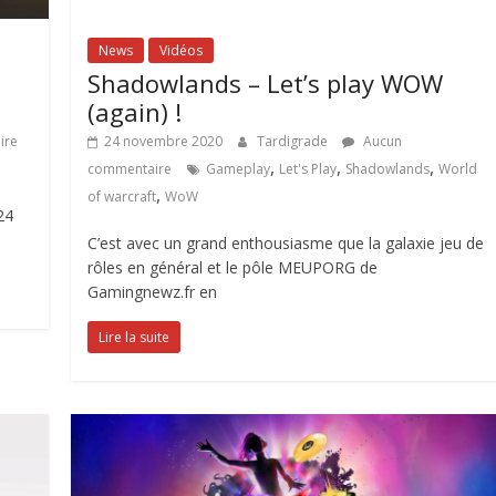
News
Vidéos
Shadowlands – Let’s play WOW
(again) !
ire
24 novembre 2020
Tardigrade
Aucun
,
,
,
commentaire
Gameplay
Let's Play
Shadowlands
World
,
of warcraft
WoW
24
C’est avec un grand enthousiasme que la galaxie jeu de
rôles en général et le pôle MEUPORG de
Gamingnewz.fr en
Lire la suite