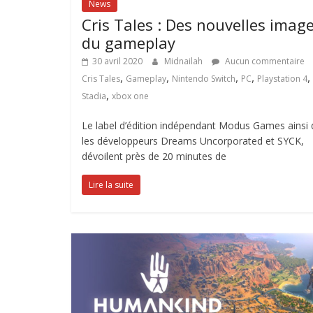
News
Cris Tales : Des nouvelles imag
du gameplay
30 avril 2020
Midnailah
Aucun commentaire
,
,
,
,
,
Cris Tales
Gameplay
Nintendo Switch
PC
Playstation 4
,
Stadia
xbox one
Le label d’édition indépendant Modus Games ainsi
les développeurs Dreams Uncorporated et SYCK,
dévoilent près de 20 minutes de
Lire la suite