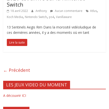
Switch
,
18 avril 2022
Anthony
Aucun commentaire
Atlus
,
,
,
Koch Media
Nintendo Switch
ps4
Vanillaware
13 Sentinels Aegis Rim Dans la morosité vidéoludique de
ces dernières années, il y a des moments où en tant
Lire la suite
← Précédent
LES JEUX VIDEO DU MOMENT
A découvrir ICI