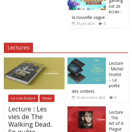
gaming
sur 2e
écran :
la nouvelle vague
0
29 juin 2024
Lectures
Lecture
: Michel
Ocelot
– Le
poète
des ombres
0
12 décembre 2022
Le coin lecture
News
Lecture : Les
Lecture
vies de The
: The
Walking Dead.
Art of A
Plague
En quête