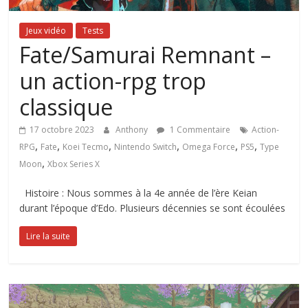
Jeux vidéo
Tests
Fate/Samurai Remnant –
un action-rpg trop
classique
17 octobre 2023
Anthony
1 Commentaire
Action-
,
,
,
,
,
,
RPG
Fate
Koei Tecmo
Nintendo Switch
Omega Force
PS5
Type
,
Moon
Xbox Series X
Histoire : Nous sommes à la 4e année de l’ère Keian
durant l’époque d’Edo. Plusieurs décennies se sont écoulées
Lire la suite