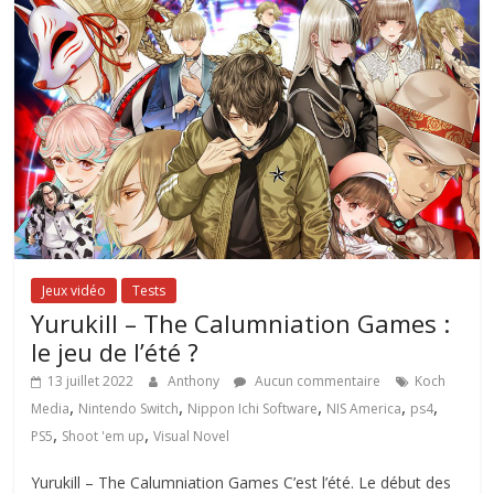
Jeux vidéo
Tests
Yurukill – The Calumniation Games :
le jeu de l’été ?
13 juillet 2022
Anthony
Aucun commentaire
Koch
,
,
,
,
,
Media
Nintendo Switch
Nippon Ichi Software
NIS America
ps4
,
,
PS5
Shoot 'em up
Visual Novel
Yurukill – The Calumniation Games C’est l’été. Le début des