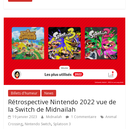
Billets d'humeur
News
Rétrospective Nintendo 2022 vue de
la Switch de Midnailah
19 janvier 2023
Midnailah
1 Commentaire
Animal
,
,
Crossing
Nintendo Switch
Splatoon 3