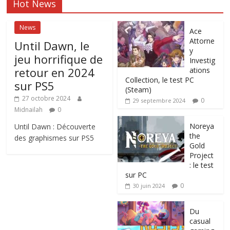
Hot News
News
Ace
Attorne
Until Dawn, le
y
jeu horrifique de
Investig
retour en 2024
ations
Collection, le test PC
sur PS5
(Steam)
27 octobre 2024
0
29 septembre 2024
Midnailah
0
Noreya
Until Dawn : Découverte
the
des graphismes sur PS5
Gold
Project
: le test
sur PC
0
30 juin 2024
Du
casual