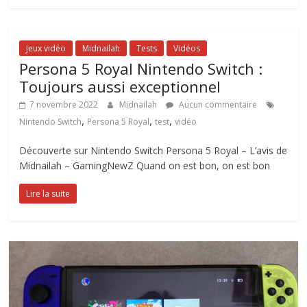
Jeux vidéo
Midnailah
Tests
Vidéos
Persona 5 Royal Nintendo Switch :
Toujours aussi exceptionnel
7 novembre 2022
Midnailah
Aucun commentaire
,
,
,
Nintendo Switch
Persona 5 Royal
test
vidéo
Découverte sur Nintendo Switch Persona 5 Royal – L’avis de
Midnailah – GamingNewZ Quand on est bon, on est bon
Lire la suite