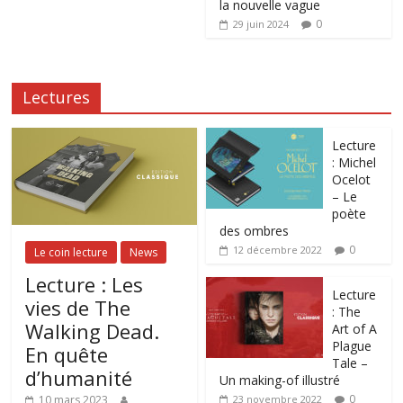
la nouvelle vague
0
29 juin 2024
Lectures
Lecture
: Michel
Ocelot
– Le
poète
des ombres
0
12 décembre 2022
Le coin lecture
News
Lecture : Les
Lecture
vies de The
: The
Walking Dead.
Art of A
Plague
En quête
Tale –
d’humanité
Un making-of illustré
0
10 mars 2023
23 novembre 2022