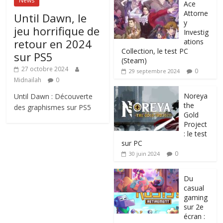
News
Ace
Attorne
Until Dawn, le
y
jeu horrifique de
Investig
retour en 2024
ations
Collection, le test PC
sur PS5
(Steam)
27 octobre 2024
0
29 septembre 2024
Midnailah
0
Noreya
Until Dawn : Découverte
the
des graphismes sur PS5
Gold
Project
: le test
sur PC
0
30 juin 2024
Du
casual
gaming
sur 2e
écran :