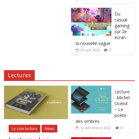
Du
casual
gaming
sur 2e
écran :
la nouvelle vague
0
29 juin 2024
Lectures
Lecture
: Michel
Ocelot
– Le
poète
des ombres
0
12 décembre 2022
Le coin lecture
News