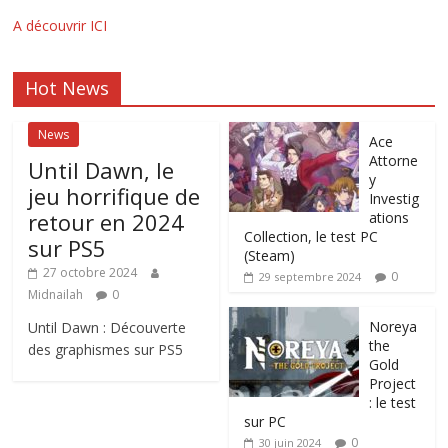
A découvrir ICI
Hot News
News
Ace
Attorne
Until Dawn, le
y
jeu horrifique de
Investig
retour en 2024
ations
Collection, le test PC
sur PS5
(Steam)
27 octobre 2024
0
29 septembre 2024
Midnailah
0
Noreya
Until Dawn : Découverte
the
des graphismes sur PS5
Gold
Project
: le test
sur PC
0
30 juin 2024