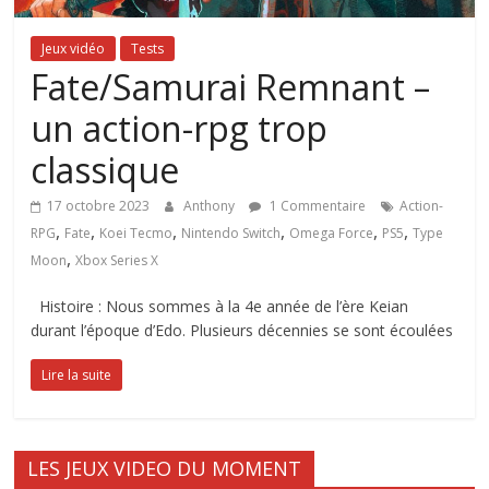
Jeux vidéo
Tests
Fate/Samurai Remnant –
un action-rpg trop
classique
17 octobre 2023
Anthony
1 Commentaire
Action-
,
,
,
,
,
,
RPG
Fate
Koei Tecmo
Nintendo Switch
Omega Force
PS5
Type
,
Moon
Xbox Series X
Histoire : Nous sommes à la 4e année de l’ère Keian
durant l’époque d’Edo. Plusieurs décennies se sont écoulées
Lire la suite
LES JEUX VIDEO DU MOMENT