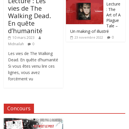
Lecture : Les
Lecture
vies de The
: The
Walking Dead.
Art of A
Plague
En quête
Tale –
d’humanité
Un making-of illustré
0
10 mars 2023
23 novembre 2022
Midnailah
0
Les vies de The Walking
Dead. En quête d’humanité
Si vous êtes venu lire ces
lignes, vous avez
forcément vu
Concours