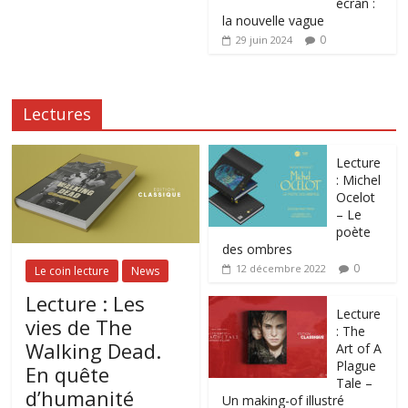
écran :
la nouvelle vague
0
29 juin 2024
Lectures
Lecture
: Michel
Ocelot
– Le
poète
des ombres
0
12 décembre 2022
Le coin lecture
News
Lecture : Les
Lecture
vies de The
: The
Walking Dead.
Art of A
Plague
En quête
Tale –
d’humanité
Un making-of illustré