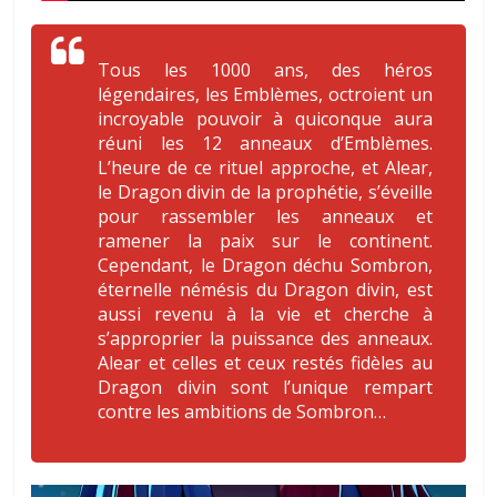
Tous les 1000 ans, des héros
légendaires, les Emblèmes, octroient un
incroyable pouvoir à quiconque aura
réuni les 12 anneaux d’Emblèmes.
L’heure de ce rituel approche, et Alear,
le Dragon divin de la prophétie, s’éveille
pour rassembler les anneaux et
ramener la paix sur le continent.
Cependant, le Dragon déchu Sombron,
éternelle némésis du Dragon divin, est
aussi revenu à la vie et cherche à
s’approprier la puissance des anneaux.
Alear et celles et ceux restés fidèles au
Dragon divin sont l’unique rempart
contre les ambitions de Sombron…