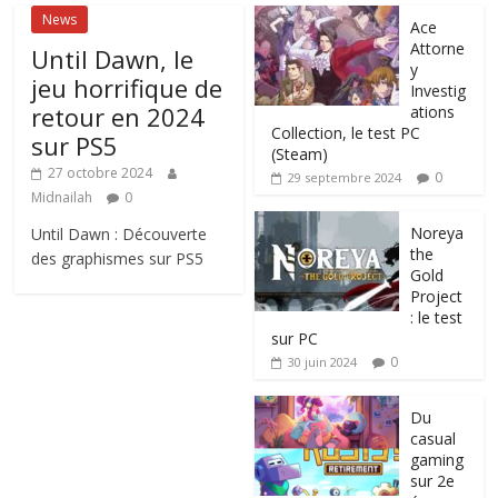
News
Ace
Attorne
Until Dawn, le
y
jeu horrifique de
Investig
retour en 2024
ations
Collection, le test PC
sur PS5
(Steam)
27 octobre 2024
0
29 septembre 2024
Midnailah
0
Noreya
Until Dawn : Découverte
the
des graphismes sur PS5
Gold
Project
: le test
sur PC
0
30 juin 2024
Du
casual
gaming
sur 2e