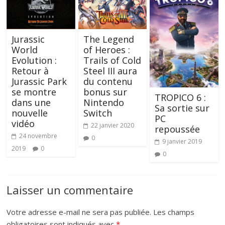
Jurassic
The Legend
World
of Heroes :
Evolution :
Trails of Cold
Retour à
Steel III aura
Jurassic Park
du contenu
se montre
bonus sur
TROPICO 6 :
dans une
Nintendo
Sa sortie sur
nouvelle
Switch
PC
vidéo
22 janvier 2020
repoussée
24 novembre
0
9 janvier 2019
2019
0
0
Laisser un commentaire
Votre adresse e-mail ne sera pas publiée.
Les champs
obligatoires sont indiqués avec
*