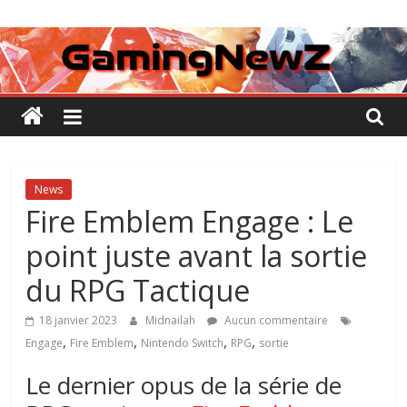
Passer
GamingNewZ
au
contenu
Tests
et
Actu
des
jeux
vidéo
News
Fire Emblem Engage : Le
point juste avant la sortie
du RPG Tactique
18 janvier 2023
Midnailah
Aucun commentaire
,
,
,
,
Engage
Fire Emblem
Nintendo Switch
RPG
sortie
Le dernier opus de la série de