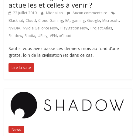
actuelles et celles à venir ?
22 juillet 2019
Midnailah
Aucun commentaire
,
,
,
,
,
,
,
Blacknut
Cloud
Cloud Gaming
EA
gaming
Google
Microsoft
,
,
,
,
NVIDIA
Nvidia GeForce Now
PlayStation Now
Project Atlas
,
,
,
,
Shadow
Stadia
UPlay
VPN
xCloud
Sauf si vous avez passé ces derniers mois au fond d’une
grotte, loin de la civilisation (et dans ce cas,
Lire la suite
News