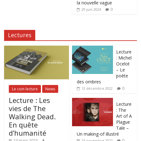
la nouvelle vague
0
29 juin 2024
Lectures
Lecture
: Michel
Ocelot
– Le
poète
des ombres
0
12 décembre 2022
Le coin lecture
News
Lecture : Les
Lecture
vies de The
: The
Walking Dead.
Art of A
Plague
En quête
Tale –
d’humanité
Un making-of illustré
0
10 mars 2023
23 novembre 2022