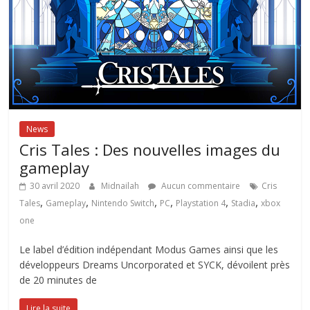
News
Cris Tales : Des nouvelles images du
gameplay
30 avril 2020
Midnailah
Aucun commentaire
Cris
,
,
,
,
,
,
Tales
Gameplay
Nintendo Switch
PC
Playstation 4
Stadia
xbox
one
Le label d’édition indépendant Modus Games ainsi que les
développeurs Dreams Uncorporated et SYCK, dévoilent près
de 20 minutes de
Lire la suite