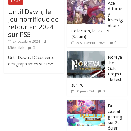
News
Ace
Attorne
Until Dawn, le
y
jeu horrifique de
Investig
retour en 2024
ations
Collection, le test PC
sur PS5
(Steam)
27 octobre 2024
0
29 septembre 2024
Midnailah
0
Noreya
Until Dawn : Découverte
the
des graphismes sur PS5
Gold
Project
: le test
sur PC
0
30 juin 2024
Du
casual
gaming
sur 2e
écran :