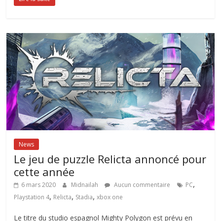
News
Le jeu de puzzle Relicta annoncé pour
cette année
,
6 mars 2020
Midnailah
Aucun commentaire
PC
,
,
,
Playstation 4
Relicta
Stadia
xbox one
Le titre du studio espagnol Mighty Polygon est prévu en