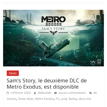
News
Sam’s Story, le deuxième DLC de
Metro Exodus, est disponible
14 février 2020
Midnailah
Aucun commentaire
4A
,
,
,
,
,
,
Games
Deep silver
Metro Exodus
PC
ps4
Stadia
xbox one