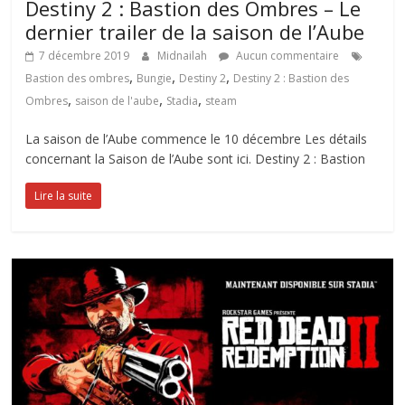
Destiny 2 : Bastion des Ombres – Le
dernier trailer de la saison de l’Aube
7 décembre 2019
Midnailah
Aucun commentaire
,
,
,
Bastion des ombres
Bungie
Destiny 2
Destiny 2 : Bastion des
,
,
,
Ombres
saison de l'aube
Stadia
steam
La saison de l’Aube commence le 10 décembre Les détails
concernant la Saison de l’Aube sont ici. Destiny 2 : Bastion
Lire la suite