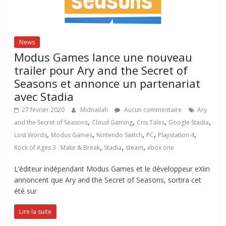
News
Modus Games lance une nouveau
trailer pour Ary and the Secret of
Seasons et annonce un partenariat
avec Stadia
27 février 2020
Midnailah
Aucun commentaire
Ary
,
,
,
,
and the Secret of Seasons
Cloud Gaming
Cris Tales
Google Stadia
,
,
,
,
,
Lost Words
Modus Games
Nintendo Switch
PC
Playstation 4
,
,
,
Rock of Ages 3 : Make & Break
Stadia
steam
xbox one
L’éditeur indépendant Modus Games et le développeur eXiin
annoncent que Ary and the Secret of Seasons, sortira cet
été sur
Lire la suite