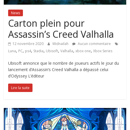
News
Carton plein pour
Assassin’s Creed Valhalla
12 novembre 2020
Midnailah
Aucun commentaire
,
,
,
,
,
,
,
Luna
PC
ps4
Stadia
Ubisoft
Valhalla
xbox one
Xbox Series
Ubisoft annonce que le nombre de joueurs actifs le jour du
lancement d’Assassin’s Creed Valhalla a dépassé celui
d’Odyssey L’éditeur
Lire la suite