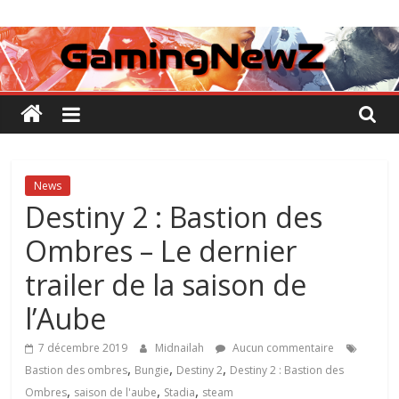
Passer
GamingNewZ
au
contenu
Tests
et
Actu
des
jeux
vidéo
News
Destiny 2 : Bastion des
Ombres – Le dernier
trailer de la saison de
l’Aube
7 décembre 2019
Midnailah
Aucun commentaire
,
,
,
Bastion des ombres
Bungie
Destiny 2
Destiny 2 : Bastion des
,
,
,
Ombres
saison de l'aube
Stadia
steam