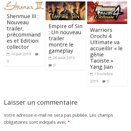
Shenmue III :
Nouveau
Empire of Sin
trailer,
Warriors
: Un nouveau
précommand
Orochi 4
trailer
es et Edition
Ultimate va
montre le
collector
accueillir « le
gameplay
génie
16 juin 2019
26 août 2019
Taoïste »
0
0
Yang Jian
19 octobre
2019
0
Laisser un commentaire
Votre adresse e-mail ne sera pas publiée.
Les champs
obligatoires sont indiqués avec
*