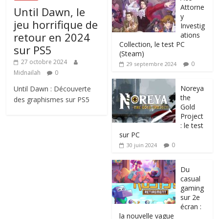
Attorne
Until Dawn, le
y
jeu horrifique de
Investig
retour en 2024
ations
Collection, le test PC
sur PS5
(Steam)
27 octobre 2024
0
29 septembre 2024
Midnailah
0
Noreya
Until Dawn : Découverte
the
des graphismes sur PS5
Gold
Project
: le test
sur PC
0
30 juin 2024
Du
casual
gaming
sur 2e
écran :
la nouvelle vague