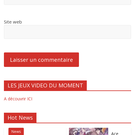
Site web
LES JEUX VIDEO DU MOMENT
A découvrir ICI
Hot News
News
Ace