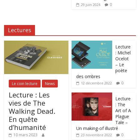
0
29 juin 2024
Lectures
Lecture
: Michel
Ocelot
– Le
poète
des ombres
0
12 décembre 2022
Le coin lecture
News
Lecture : Les
Lecture
vies de The
: The
Walking Dead.
Art of A
Plague
En quête
Tale –
d’humanité
Un making-of illustré
0
10 mars 2023
23 novembre 2022