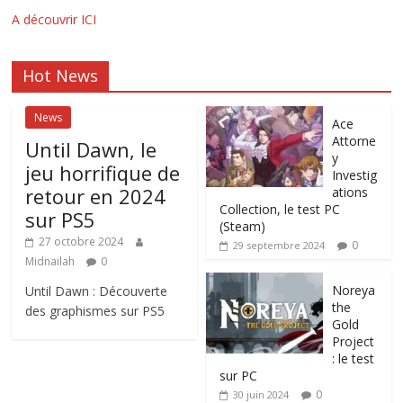
A découvrir ICI
Hot News
News
Ace
Attorne
Until Dawn, le
y
jeu horrifique de
Investig
retour en 2024
ations
Collection, le test PC
sur PS5
(Steam)
27 octobre 2024
0
29 septembre 2024
Midnailah
0
Noreya
Until Dawn : Découverte
the
des graphismes sur PS5
Gold
Project
: le test
sur PC
0
30 juin 2024