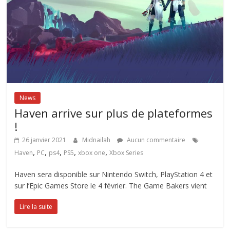
News
Haven arrive sur plus de plateformes
!
26 janvier 2021
Midnailah
Aucun commentaire
,
,
,
,
,
Haven
PC
ps4
PS5
xbox one
Xbox Series
Haven sera disponible sur Nintendo Switch, PlayStation 4 et
sur l’Epic Games Store le 4 février. The Game Bakers vient
Lire la suite