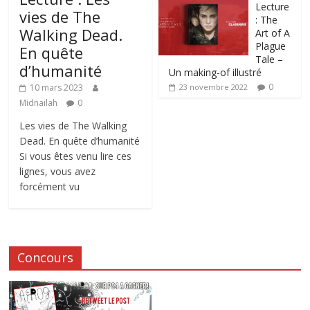
Lecture
vies de The
: The
Walking Dead.
Art of A
Plague
En quête
Tale –
d’humanité
Un making-of illustré
0
10 mars 2023
23 novembre 2022
Midnailah
0
Les vies de The Walking
Dead. En quête d’humanité
Si vous êtes venu lire ces
lignes, vous avez
forcément vu
Concours