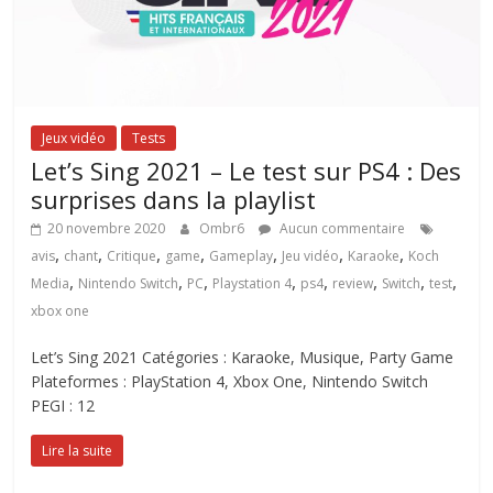
Jeux vidéo
Tests
Let’s Sing 2021 – Le test sur PS4 : Des
surprises dans la playlist
20 novembre 2020
Ombr6
Aucun commentaire
,
,
,
,
,
,
,
avis
chant
Critique
game
Gameplay
Jeu vidéo
Karaoke
Koch
,
,
,
,
,
,
,
,
Media
Nintendo Switch
PC
Playstation 4
ps4
review
Switch
test
xbox one
Let’s Sing 2021 Catégories : Karaoke, Musique, Party Game
Plateformes : PlayStation 4, Xbox One, Nintendo Switch
PEGI : 12
Lire la suite