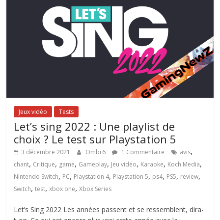
Jeux vidéo
Tests
Let’s sing 2022 : Une playlist de
choix ? Le test sur Playstation 5
,
3 décembre 2021
Ombr6
1 Commentaire
avis
,
,
,
,
,
,
,
chant
Critique
game
Gameplay
Jeu vidéo
Karaoke
Koch Media
,
,
,
,
,
,
,
Nintendo Switch
PC
Playstation 4
Playstation 5
ps4
PS5
review
,
,
,
Switch
test
xbox one
Xbox Series
Let’s Sing 2022 Les années passent et se ressemblent, dira-