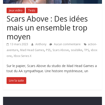
Jeux vidéo
Tests
Scars Above : Des idées
mais un ensemble trop
moyen
13 mars 2023
Anthony
Aucun commentaire
action-
,
,
,
,
,
,
aventure
Mad Head Games
PS5
Scars Above
soulslike
TPS
xbox
,
one
Xbox Series X
Sur le papier, Scars Above du studio de Mad Head Games a
tout du AA sympathique. Une histoire mystérieuse, un
Lire la suite