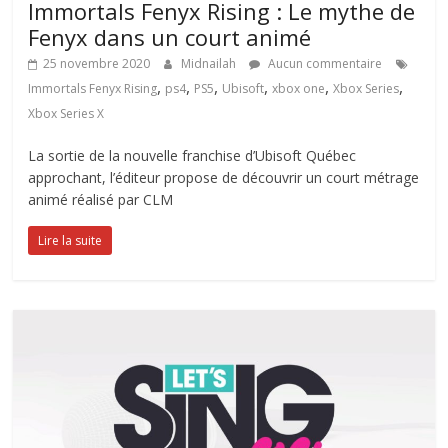
Immortals Fenyx Rising : Le mythe de
Fenyx dans un court animé
25 novembre 2020
Midnailah
Aucun commentaire
,
,
,
,
,
,
Immortals Fenyx Rising
ps4
PS5
Ubisoft
xbox one
Xbox Series
Xbox Series X
La sortie de la nouvelle franchise d’Ubisoft Québec
approchant, l’éditeur propose de découvrir un court métrage
animé réalisé par CLM
Lire la suite