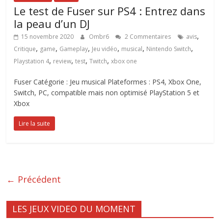
Le test de Fuser sur PS4 : Entrez dans
la peau d’un DJ
,
15 novembre 2020
Ombr6
2 Commentaires
avis
,
,
,
,
,
,
Critique
game
Gameplay
Jeu vidéo
musical
Nintendo Switch
,
,
,
,
Playstation 4
review
test
Twitch
xbox one
Fuser Catégorie : Jeu musical Plateformes : PS4, Xbox One,
Switch, PC, compatible mais non optimisé PlayStation 5 et
Xbox
Lire la suite
← Précédent
LES JEUX VIDEO DU MOMENT