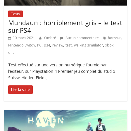
Tests
Mundaun : horriblement gris – le test
sur PS4
,
30 mars 2021
Ombr6
Aucun commentaire
horreur
,
,
,
,
,
,
Nintendo Switch
PC
ps4
review
test
walking simulator
xbox
one
Test effectué sur une version numérique fournie par
l’éditeur, sur Playstation 4 Premier jeu complet du studio
Suisse Hidden Fields,
Lire la suite