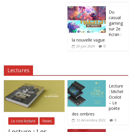
Du
casual
gaming
sur 2e
écran :
la nouvelle vague
0
29 juin 2024
Lectures
Lecture
: Michel
Ocelot
– Le
poète
des ombres
0
12 décembre 2022
Le coin lecture
News
Lecture : Les