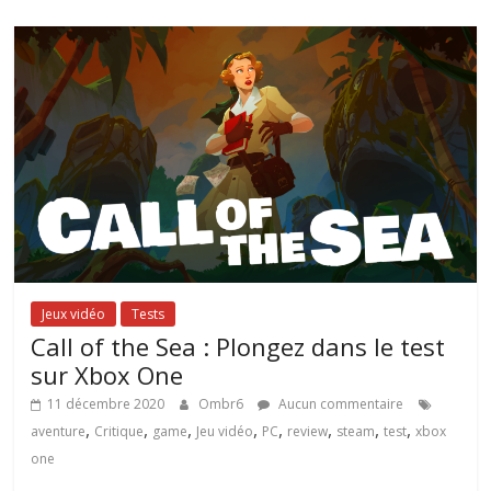
Jeux vidéo
Tests
Call of the Sea : Plongez dans le test
sur Xbox One
11 décembre 2020
Ombr6
Aucun commentaire
,
,
,
,
,
,
,
,
aventure
Critique
game
Jeu vidéo
PC
review
steam
test
xbox
one