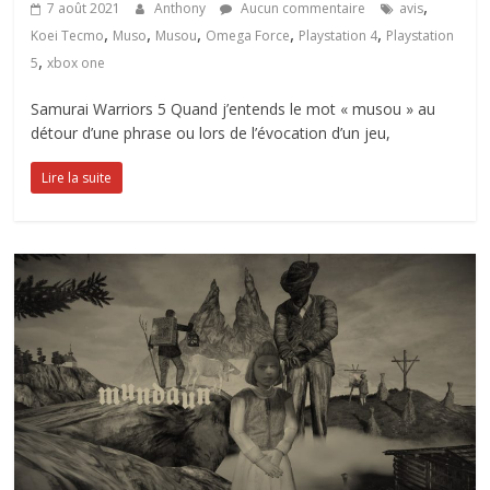
,
7 août 2021
Anthony
Aucun commentaire
avis
,
,
,
,
,
Koei Tecmo
Muso
Musou
Omega Force
Playstation 4
Playstation
,
5
xbox one
Samurai Warriors 5 Quand j’entends le mot « musou » au
détour d’une phrase ou lors de l’évocation d’un jeu,
Lire la suite