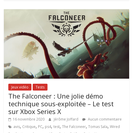
Jeux vidéo
Tests
The Falconeer : Une jolie démo
technique sous-exploitée – Le test
sur Xbox Series X
16 novembre 2020
Jérôme Joffard
Aucun commentaire
,
,
,
,
,
,
,
avis
Critique
PC
ps4
test
The Falconeer
Tomas Sala
Wired