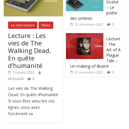
Ocelot
– Le
poète
des ombres
0
12 décembre 2022
Le coin lecture
News
Lecture : Les
Lecture
vies de The
: The
Walking Dead.
Art of A
Plague
En quête
Tale –
d’humanité
Un making-of illustré
0
10 mars 2023
23 novembre 2022
Midnailah
0
Les vies de The Walking
Dead. En quête d’humanité
Si vous êtes venu lire ces
lignes, vous avez
forcément vu