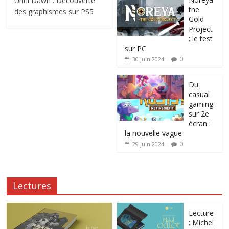
Until Dawn : Découverte
the
des graphismes sur PS5
Gold
Project
: le test
sur PC
0
30 juin 2024
Du
casual
gaming
sur 2e
écran :
la nouvelle vague
0
29 juin 2024
Lectures
Lecture
: Michel