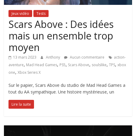
Jeux vidéo
Tests
Scars Above : Des idées
mais un ensemble trop
moyen
13 mars 2023
Anthony
Aucun commentaire
action-
,
,
,
,
,
,
aventure
Mad Head Games
PS5
Scars Above
soulslike
TPS
xbox
,
one
Xbox Series X
Sur le papier, Scars Above du studio de Mad Head Games a
tout du AA sympathique. Une histoire mystérieuse, un
Lire la suite