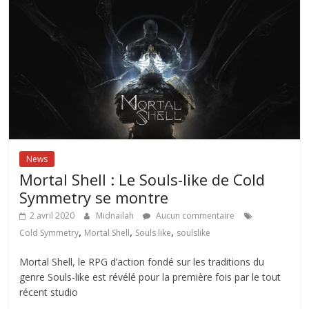
News
Mortal Shell : Le Souls-like de Cold
Symmetry se montre
2 avril 2020
Midnailah
Aucun commentaire
,
,
,
Cold Symmetry
Mortal Shell
Souls like
soulslike
Mortal Shell, le RPG d’action fondé sur les traditions du
genre Souls-like est révélé pour la première fois par le tout
récent studio