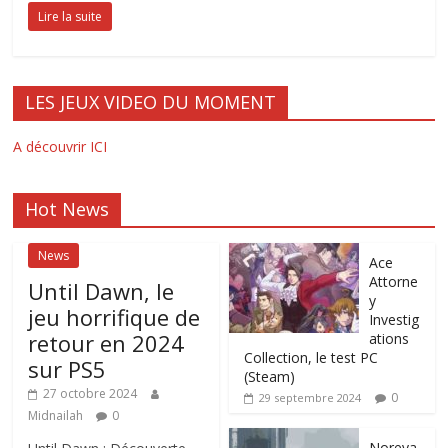
Lire la suite
LES JEUX VIDEO DU MOMENT
A découvrir ICI
Hot News
News
Ace
Attorne
Until Dawn, le
y
jeu horrifique de
Investig
retour en 2024
ations
Collection, le test PC
sur PS5
(Steam)
27 octobre 2024
0
29 septembre 2024
Midnailah
0
Noreya