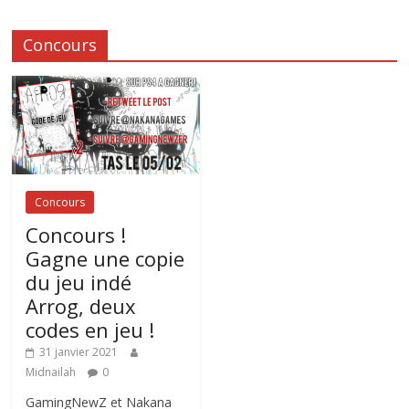
Concours
Concours
Concours !
Gagne une copie
du jeu indé
Arrog, deux
codes en jeu !
31 janvier 2021
Midnailah
0
GamingNewZ et Nakana