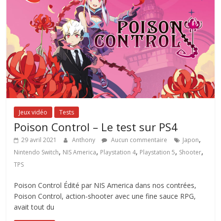
Jeux vidéo
Tests
Poison Control – Le test sur PS4
,
29 avril 2021
Anthony
Aucun commentaire
Japon
,
,
,
,
,
Nintendo Switch
NIS America
Playstation 4
Playstation 5
Shooter
TPS
Poison Control Édité par NIS America dans nos contrées,
Poison Control, action-shooter avec une fine sauce RPG,
avait tout du