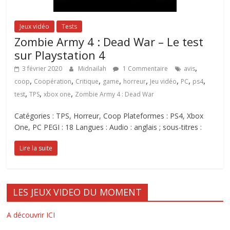
Jeux vidéo
Tests
Zombie Army 4 : Dead War – Le test
sur Playstation 4
,
3 février 2020
Midnailah
1 Commentaire
avis
,
,
,
,
,
,
,
,
coop
Coopération
Critique
game
horreur
Jeu vidéo
PC
ps4
,
,
,
test
TPS
xbox one
Zombie Army 4 : Dead War
Catégories : TPS, Horreur, Coop Plateformes : PS4, Xbox
One, PC PEGI : 18 Langues : Audio : anglais ; sous-titres :
Lire la suite
LES JEUX VIDEO DU MOMENT
A découvrir ICI