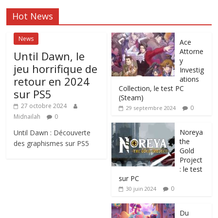
Hot News
News
Ace
Attorne
Until Dawn, le
y
jeu horrifique de
Investig
retour en 2024
ations
Collection, le test PC
sur PS5
(Steam)
27 octobre 2024
0
29 septembre 2024
Midnailah
0
Noreya
Until Dawn : Découverte
the
des graphismes sur PS5
Gold
Project
: le test
sur PC
0
30 juin 2024
Du