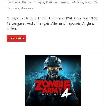
,
,
,
,
,
,
,
,
Bayonetta
Bundle
Critique
Platinum Games
ps4
Sega
test
TPS
,
Vanquish
xbox one
Catégories : Action, TPS Plateformes : PS4, Xbox One PEGI :
18 Langues : Audio Français, Allemand, Japonais, Anglais,
Italien,
Lire la suite