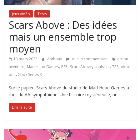
Jeux vidéo
Tests
Scars Above : Des idées
mais un ensemble trop
moyen
13 mars 2023
Anthony
Aucun commentaire
action-
,
,
,
,
,
,
aventure
Mad Head Games
PS5
Scars Above
soulslike
TPS
xbox
,
one
Xbox Series X
Sur le papier, Scars Above du studio de Mad Head Games a
tout du AA sympathique. Une histoire mystérieuse, un
Lire la suite