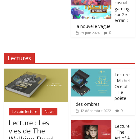
casual
gaming
sur 2e
écran :
la nouvelle vague
0
29 juin 2024
Lectures
Lecture
: Michel
Ocelot
– Le
poète
des ombres
0
12 décembre 2022
Le coin lecture
News
Lecture : Les
Lecture
vies de The
: The
Walking Dead.
Art of A