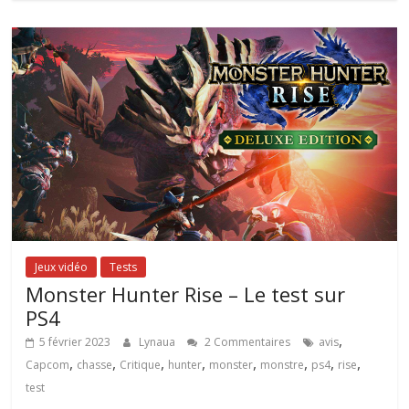
Jeux vidéo
Tests
Monster Hunter Rise – Le test sur
PS4
,
5 février 2023
Lynaua
2 Commentaires
avis
,
,
,
,
,
,
,
,
Capcom
chasse
Critique
hunter
monster
monstre
ps4
rise
test