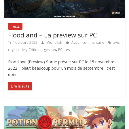
Tests
Floodland – La preview sur PC
,
4 octobre 2022
Midnailah
Aucun commentaire
avis
,
,
,
,
city builder
Critique
gestion
PC
test
Floodland (Preview) Sortie prévue sur PC le 15 novembre
2022 Il pleut beaucoup pour un mois de septembre : c’est
donc
Lire la suite