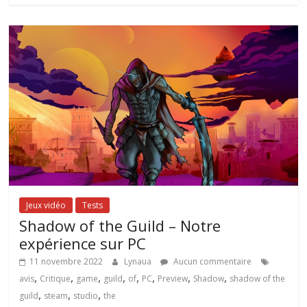
Jeux vidéo
Tests
Shadow of the Guild – Notre
expérience sur PC
11 novembre 2022
Lynaua
Aucun commentaire
,
,
,
,
,
,
,
,
avis
Critique
game
guild
of
PC
Preview
Shadow
shadow of the
,
,
,
guild
steam
studio
the