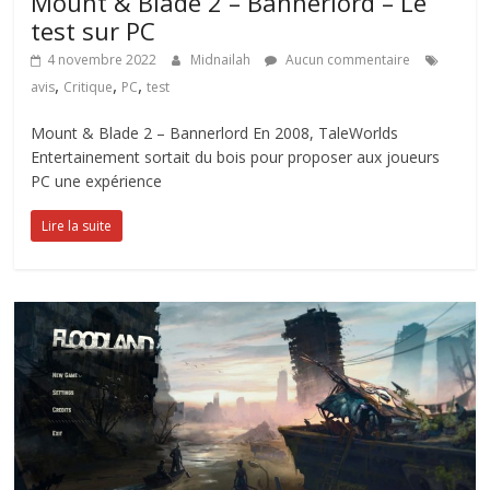
Mount & Blade 2 – Bannerlord – Le
test sur PC
4 novembre 2022
Midnailah
Aucun commentaire
,
,
,
avis
Critique
PC
test
Mount & Blade 2 – Bannerlord En 2008, TaleWorlds
Entertainement sortait du bois pour proposer aux joueurs
PC une expérience
Lire la suite