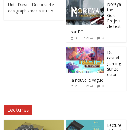
Noreya
Until Dawn : Découverte
the
des graphismes sur PS5
Gold
Project
: le test
sur PC
0
30 juin 2024
Du
casual
gaming
sur 2e
écran :
la nouvelle vague
0
29 juin 2024
Lectures
Lecture