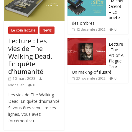
: Michel
Ocelot
– Le
poète
des ombres
0
12 décembre 2022
Le coin lecture
News
Lecture : Les
Lecture
vies de The
: The
Walking Dead.
Art of A
Plague
En quête
Tale –
d’humanité
Un making-of illustré
0
10 mars 2023
23 novembre 2022
Midnailah
0
Les vies de The Walking
Dead. En quête d’humanité
Si vous êtes venu lire ces
lignes, vous avez
forcément vu