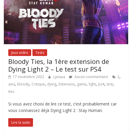
Jeux vidéo
Tests
Bloody Ties, la 1ère extension de
Dying Light 2 – Le test sur PS4
,
17 novembre 2022
Lynaua
Aucun commentaire
2
,
,
,
,
,
,
,
,
,
avis
bloody
Critique
dying
Extension
game
light
ps4
test
ties
Si vous avez choisi de lire ce test, c’est probablement car
vous connaissez déjà Dying Light 2 : Stay Human.
Lire la suite