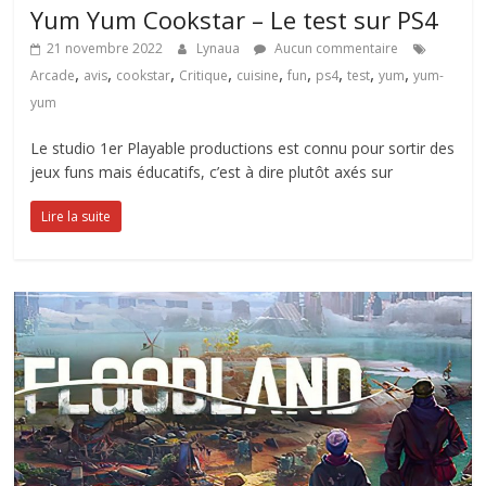
Yum Yum Cookstar – Le test sur PS4
21 novembre 2022
Lynaua
Aucun commentaire
,
,
,
,
,
,
,
,
,
Arcade
avis
cookstar
Critique
cuisine
fun
ps4
test
yum
yum-
yum
Le studio 1er Playable productions est connu pour sortir des
jeux funs mais éducatifs, c’est à dire plutôt axés sur
Lire la suite