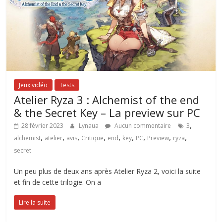
Jeux vidéo
Tests
Atelier Ryza 3 : Alchemist of the end
& the Secret Key – La preview sur PC
,
28 février 2023
Lynaua
Aucun commentaire
3
,
,
,
,
,
,
,
,
,
alchemist
atelier
avis
Critique
end
key
PC
Preview
ryza
secret
Un peu plus de deux ans après Atelier Ryza 2, voici la suite
et fin de cette trilogie. On a
Lire la suite