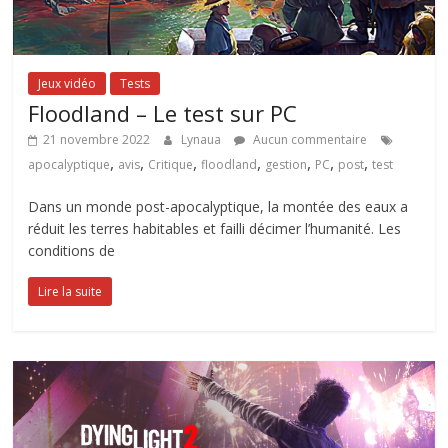
Jeux vidéo
Tests
Floodland – Le test sur PC
21 novembre 2022
Lynaua
Aucun commentaire
,
,
,
,
,
,
,
apocalyptique
avis
Critique
floodland
gestion
PC
post
test
Dans un monde post-apocalyptique, la montée des eaux a
réduit les terres habitables et failli décimer l’humanité. Les
conditions de
Lire la suite