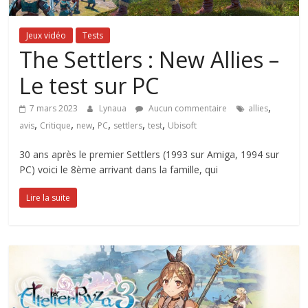
Jeux vidéo
Tests
The Settlers : New Allies –
Le test sur PC
,
7 mars 2023
Lynaua
Aucun commentaire
allies
,
,
,
,
,
,
avis
Critique
new
PC
settlers
test
Ubisoft
30 ans après le premier Settlers (1993 sur Amiga, 1994 sur
PC) voici le 8ème arrivant dans la famille, qui
Lire la suite