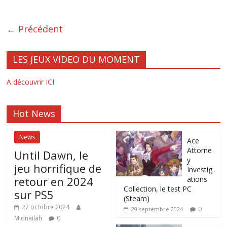
← Précédent
LES JEUX VIDEO DU MOMENT
A découvrir ICI
Hot News
News
Ace
Attorne
Until Dawn, le
y
jeu horrifique de
Investig
retour en 2024
ations
Collection, le test PC
sur PS5
(Steam)
27 octobre 2024
0
29 septembre 2024
Midnailah
0