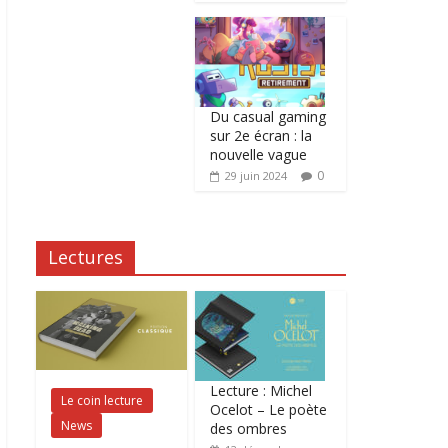
Du casual gaming
sur 2e écran : la
nouvelle vague
0
29 juin 2024
Lectures
Lecture : Michel
Le coin lecture
Ocelot – Le poète
News
des ombres