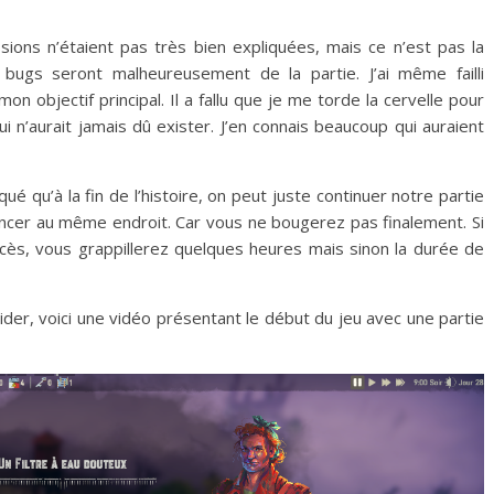
ssions n’étaient pas très bien expliquées, mais ce n’est pas la
 bugs seront malheureusement de la partie. J’ai même failli
n objectif principal. Il a fallu que je me torde la cervelle pour
i n’aurait jamais dû exister. J’en connais beaucoup qui auraient
é qu’à la fin de l’histoire, on peut juste continuer notre partie
cer au même endroit. Car vous ne bougerez pas finalement. Si
ccès, vous grappillerez quelques heures mais sinon la durée de
ider, voici une vidéo présentant le début du jeu avec une partie