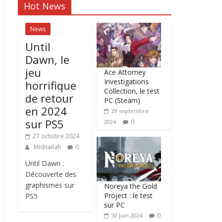
Hot News
News
Until
Dawn, le
jeu
Ace Attorney
Investigations
horrifique
Collection, le test
de retour
PC (Steam)
en 2024
29 septembre
sur PS5
0
2024
27 octobre 2024
Midnailah
0
Until Dawn :
Découverte des
graphismes sur
Noreya the Gold
Project : le test
PS5
sur PC
0
30 juin 2024