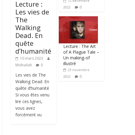
12 décembre
Lecture :
0
2022
Les vies de
The
Walking
Dead. En
quête
Lecture : The Art
d’humanité
of A Plague Tale –
Un making-of
10 mars 2023
illustré
Midnailah
0
23 novembre
Les vies de The
0
2022
Walking Dead. En
quête d’humanité
Si vous êtes venu
lire ces lignes,
vous avez
forcément vu