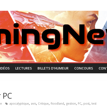
IDÉOS
LECTURES
BILLETS D’HUMEUR
CONCOURS
CON
r PC
,
,
,
,
,
,
,
re
apocalyptique
avis
Critique
floodland
gestion
PC
post
test