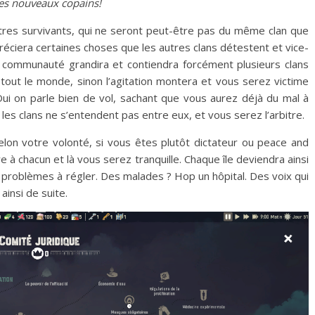
es nouveaux copains!
utres survivants, qui ne seront peut-être pas du même clan que
réciera certaines choses que les autres clans détestent et vice-
e communauté grandira et contiendra forcément plusieurs clans
re tout le monde, sinon l’agitation montera et vous serez victime
i on parle bien de vol, sachant que vous aurez déjà du mal à
e les clans ne s’entendent pas entre eux, et vous serez l’arbitre.
elon votre volonté, si vous êtes plutôt dictateur ou peace and
re à chacun et là vous serez tranquille. Chaque île deviendra ainsi
 problèmes à régler. Des malades ? Hop un hôpital. Des voix qui
ainsi de suite.