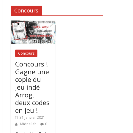
Concours
Concours
Concours !
Gagne une
copie du
jeu indé
Arrog,
deux codes
en jeu !
31 janvier 2021
Midnailah
0