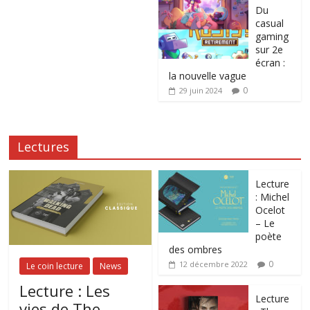
Du
casual
gaming
sur 2e
écran :
la nouvelle vague
0
29 juin 2024
Lectures
Lecture
: Michel
Ocelot
– Le
poète
des ombres
0
12 décembre 2022
Le coin lecture
News
Lecture : Les
Lecture
vies de The