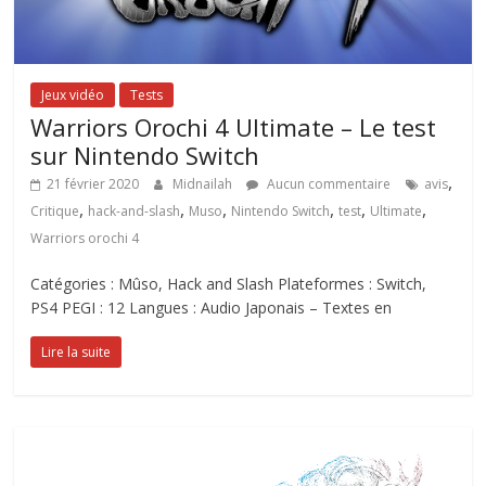
Jeux vidéo
Tests
Warriors Orochi 4 Ultimate – Le test
sur Nintendo Switch
,
21 février 2020
Midnailah
Aucun commentaire
avis
,
,
,
,
,
,
Critique
hack-and-slash
Muso
Nintendo Switch
test
Ultimate
Warriors orochi 4
Catégories : Mûso, Hack and Slash Plateformes : Switch,
PS4 PEGI : 12 Langues : Audio Japonais – Textes en
Lire la suite