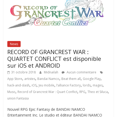
News
RECORD OF GRANCREST WAR :
QUARTET CONFLICT est disponible
sur iOS et ANDROID
31 octobre 2018
Midnailah
Aucun commentaire
,
,
,
,
,
App Store
artistes
Bandai Namco
Beat them all
Google Play
,
,
,
,
,
,
hack-and-slash
iOS
Jeu mobile
l’alliance Factory
lords
mages
,
,
,
,
Muso
Record of Grancrest War : Quart Conflict
RPG
Theo et Siluca
union Fantasia
Nouvel RPG Epic Fantasy de BANDAI NAMCO
Entertainment Inc. Le studio et éditeur BANDAI NAMCO