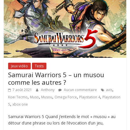
Jeux vidéo
Tests
Samurai Warriors 5 – un musou
comme les autres ?
,
7 août 2021
Anthony
Aucun commentaire
avis
,
,
,
,
,
Koei Tecmo
Muso
Musou
Omega Force
Playstation 4
Playstation
,
5
xbox one
Samurai Warriors 5 Quand j’entends le mot « musou » au
détour d’une phrase ou lors de l’évocation d’un jeu,