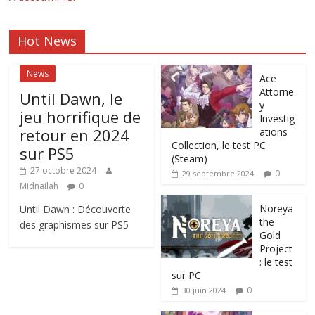
Hot News
News
Ace
Attorne
Until Dawn, le
y
jeu horrifique de
Investig
retour en 2024
ations
Collection, le test PC
sur PS5
(Steam)
27 octobre 2024
0
29 septembre 2024
Midnailah
0
Noreya
Until Dawn : Découverte
the
des graphismes sur PS5
Gold
Project
: le test
sur PC
0
30 juin 2024