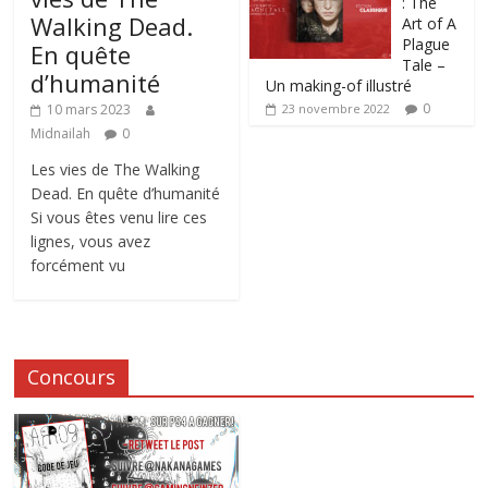
: The
Walking Dead.
Art of A
Plague
En quête
Tale –
d’humanité
Un making-of illustré
0
10 mars 2023
23 novembre 2022
Midnailah
0
Les vies de The Walking
Dead. En quête d’humanité
Si vous êtes venu lire ces
lignes, vous avez
forcément vu
Concours