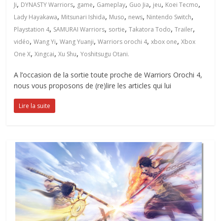
,
,
,
,
,
,
,
Ji
DYNASTY Warriors
game
Gameplay
Guo Jia
jeu
Koei Tecmo
,
,
,
,
,
Lady Hayakawa
Mitsunari Ishida
Muso
news
Nintendo Switch
,
,
,
,
,
Playstation 4
SAMURAI Warriors
sortie
Takatora Todo
Trailer
,
,
,
,
,
vidéo
Wang Yi
Wang Yuanji
Warriors orochi 4
xbox one
Xbox
,
,
,
One X
Xingcai
Xu Shu
Yoshitsugu Otani.
A l’occasion de la sortie toute proche de Warriors Orochi 4,
nous vous proposons de (re)lire les articles qui lui
Lire la suite