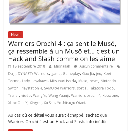
News
Warriors Orochi 4 : ça sent le Musō,
ça ressemble à un Musō et… c’est un
Hack and Slash comme on les aime
18 septembre 2018
Midnailah
Aucun commentaire
,
,
,
,
,
,
Da Ji
DYNASTY Warriors
game
Gameplay
Guo Jia
jeu
Koei
,
,
,
,
,
Tecmo
Lady Hayakawa
Mitsunari Ishida
Muso
news
Nintendo
,
,
,
,
,
Switch
Playstation 4
SAMURAI Warriors
sortie
Takatora Todo
,
,
,
,
,
,
Trailer
vidéo
Wang Yi
Wang Yuanji
Warriors orochi 4
xbox one
,
,
,
Xbox One X
Xingcai
Xu Shu
Yoshitsugu Otani.
Au cas où ce détail vous aurait échappé, sachez que
Warriors Orochi 4 est un Hack and Slash. Info inédite