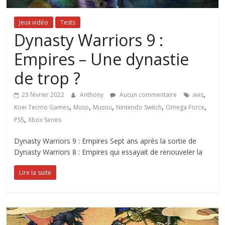
Jeux vidéo
Tests
Dynasty Warriors 9 :
Empires – Une dynastie
de trop ?
,
23 février 2022
Anthony
Aucun commentaire
avis
,
,
,
,
,
Koei Tecmo Games
Muso
Musou
Nintendo Switch
Omega Force
,
PS5
Xbox Series
Dynasty Warriors 9 : Empires Sept ans après la sortie de
Dynasty Warriors 8 : Empires qui essayait de renouveler la
Lire la suite