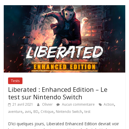
Tests
Liberated : Enhanced Edition – Le
test sur Nintendo Switch
,
21 avril 2021
Olivier
Aucun commentaire
Action
,
,
,
,
,
aventure
avis
BD
Critique
Nintendo Switch
test
D’ici quelques jours, Liberated Enhanced Edition devrait voir