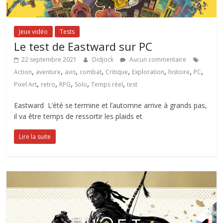
Jeux vidéo
Tests
Le test de Eastward sur PC
22 septembre 2021
Didjock
Aucun commentaire
,
,
,
,
,
,
,
,
Action
aventure
avis
combat
Critique
Exploration
histoire
PC
,
,
,
,
,
Pixel Art
retro
RPG
Solo
Temps réel
test
Eastward L’été se termine et l’automne arrive à grands pas,
il va être temps de ressortir les plaids et
Lire la suite