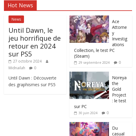
Hot News
News
Ace
Attorne
Until Dawn, le
y
jeu horrifique de
Investig
retour en 2024
ations
Collection, le test PC
sur PS5
(Steam)
27 octobre 2024
0
29 septembre 2024
Midnailah
0
Noreya
Until Dawn : Découverte
the
des graphismes sur PS5
Gold
Project
: le test
sur PC
0
30 juin 2024
Du
casual