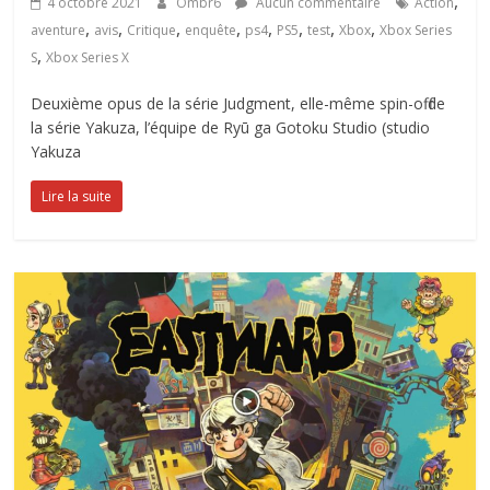
,
4 octobre 2021
Ombr6
Aucun commentaire
Action
,
,
,
,
,
,
,
,
aventure
avis
Critique
enquête
ps4
PS5
test
Xbox
Xbox Series
,
S
Xbox Series X
Deuxième opus de la série Judgment, elle-même spin-off de
la série Yakuza, l’équipe de Ryū ga Gotoku Studio (studio
Yakuza
Lire la suite