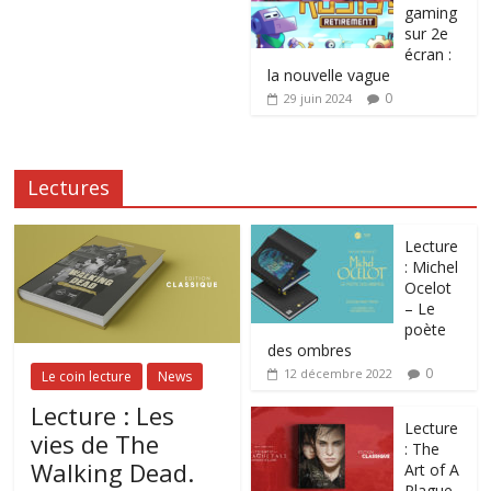
gaming
sur 2e
écran :
la nouvelle vague
0
29 juin 2024
Lectures
Lecture
: Michel
Ocelot
– Le
poète
des ombres
0
12 décembre 2022
Le coin lecture
News
Lecture : Les
Lecture
vies de The
: The
Walking Dead.
Art of A
Plague