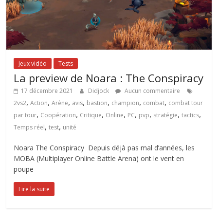
Jeux vidéo
Tests
La preview de Noara : The Conspiracy
17 décembre 2021
Didjock
Aucun commentaire
,
,
,
,
,
,
,
2vs2
Action
Arène
avis
bastion
champion
combat
combat tour
,
,
,
,
,
,
,
,
par tour
Coopération
Critique
Online
PC
pvp
stratégie
tactics
,
,
Temps réel
test
unité
Noara The Conspiracy Depuis déjà pas mal d’années, les
MOBA (Multiplayer Online Battle Arena) ont le vent en
poupe
Lire la suite