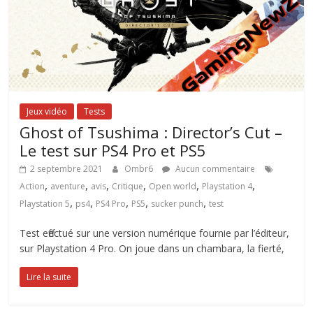
Jeux vidéo
Tests
Ghost of Tsushima : Director’s Cut –
Le test sur PS4 Pro et PS5
2 septembre 2021
Ombr6
Aucun commentaire
,
,
,
,
,
,
Action
aventure
avis
Critique
Open world
Playstation 4
,
,
,
,
,
Playstation 5
ps4
PS4 Pro
PS5
sucker punch
test
Test effectué sur une version numérique fournie par l’éditeur,
sur Playstation 4 Pro. On joue dans un chambara, la fierté,
Lire la suite