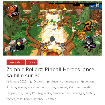
Jeux vidéo
Tests
Zombie Rollerz: Pinball Heroes lance
sa bille sur PC
,
8 mars 2022
Didjock
Aucun commentaire
Action
,
,
,
,
,
,
,
,
Arcade
Arène
atypique
avis
boss
combat
Critique
décalé
,
,
,
,
,
,
,
,
Flipper
fun
héro
PC
Rogue like
Shoot 'em up
stratégie
Switch
,
,
,
tactics
test
Tower Defense
Zombie