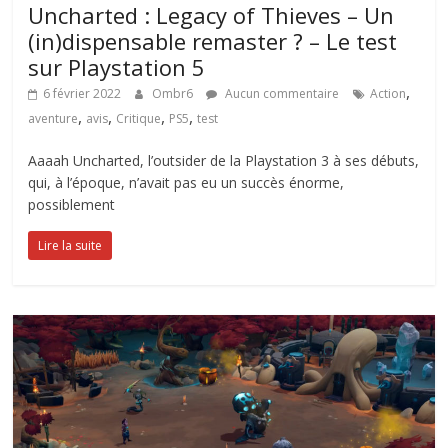
Uncharted : Legacy of Thieves – Un
(in)dispensable remaster ? – Le test
sur Playstation 5
,
6 février 2022
Ombr6
Aucun commentaire
Action
,
,
,
,
aventure
avis
Critique
PS5
test
Aaaah Uncharted, l’outsider de la Playstation 3 à ses débuts,
qui, à l’époque, n’avait pas eu un succès énorme,
possiblement
Lire la suite