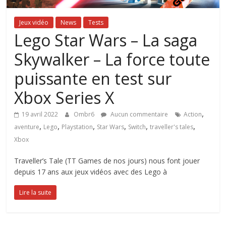
Jeux vidéo
News
Tests
Lego Star Wars – La saga
Skywalker – La force toute
puissante en test sur
Xbox Series X
,
19 avril 2022
Ombr6
Aucun commentaire
Action
,
,
,
,
,
,
aventure
Lego
Playstation
Star Wars
Switch
traveller's tales
Xbox
Traveller’s Tale (TT Games de nos jours) nous font jouer
depuis 17 ans aux jeux vidéos avec des Lego à
Lire la suite