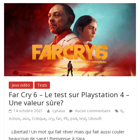
Jeux vidéo
Tests
Far Cry 6 – Le test sur Playstation 4 –
Une valeur sûre?
,
14 octobre 2021
Lynaua
Aucun commentaire
6
,
,
,
,
,
,
,
,
Action
avis
Critique
cry
far
FR
ps4
test
Ubisoft
Libertad ! Un mot qui fait rêver mais qui fait aussi couler
beaucoup de sang ! Bienvenue à Yara