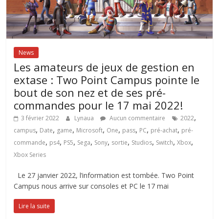
News
Les amateurs de jeux de gestion en
extase : Two Point Campus pointe le
bout de son nez et de ses pré-
commandes pour le 17 mai 2022!
,
3 février 2022
Lynaua
Aucun commentaire
2022
,
,
,
,
,
,
,
,
campus
Date
game
Microsoft
One
pass
PC
pré-achat
pré-
,
,
,
,
,
,
,
,
,
commande
ps4
PS5
Sega
Sony
sortie
Studios
Switch
Xbox
Xbox Series
Le 27 janvier 2022, l’information est tombée. Two Point
Campus nous arrive sur consoles et PC le 17 mai
Lire la suite