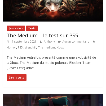
Jeux vidéo
Tests
The Medium – le test sur PS5
11 septembre 2021
Anthony
Aucun commentaire
,
,
,
,
Horror
PS5
silent hill
The medium
Xbox
The Medium Autrefois présenté comme une exclusivité de
la Xbox, The Medium du studio polonais Bloober Team
(Layer Fear) arrive
Lire la suite