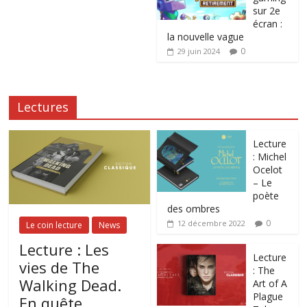
sur 2e
écran :
la nouvelle vague
0
29 juin 2024
Lectures
Lecture
: Michel
Ocelot
– Le
poète
des ombres
0
12 décembre 2022
Le coin lecture
News
Lecture : Les
Lecture
vies de The
: The
Walking Dead.
Art of A
Plague
En quête