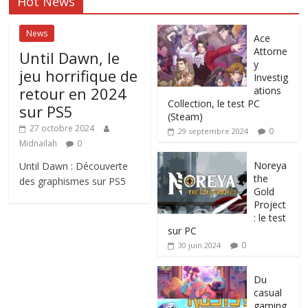
Hot News
News
Ace
Attorne
Until Dawn, le
y
jeu horrifique de
Investig
retour en 2024
ations
Collection, le test PC
sur PS5
(Steam)
27 octobre 2024
0
29 septembre 2024
Midnailah
0
Noreya
Until Dawn : Découverte
the
des graphismes sur PS5
Gold
Project
: le test
sur PC
0
30 juin 2024
Du
casual
gaming