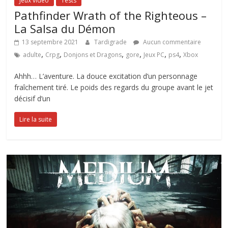
Jeux vidéo
Tests
Pathfinder Wrath of the Righteous –
La Salsa du Démon
13 septembre 2021
Tardigrade
Aucun commentaire
,
,
,
,
,
,
adulte
Crpg
Donjons et Dragons
gore
Jeux PC
ps4
Xbox
Ahhh… L’aventure. La douce excitation d’un personnage
fraîchement tiré. Le poids des regards du groupe avant le jet
décisif d’un
Lire la suite