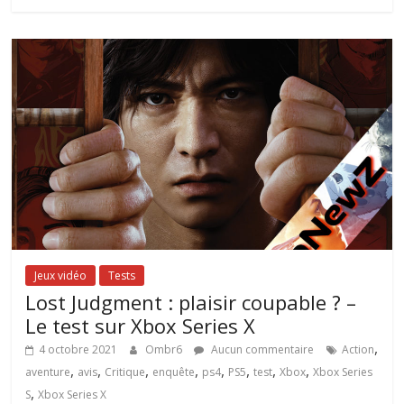
Jeux vidéo
Tests
Lost Judgment : plaisir coupable ? –
Le test sur Xbox Series X
,
4 octobre 2021
Ombr6
Aucun commentaire
Action
,
,
,
,
,
,
,
,
aventure
avis
Critique
enquête
ps4
PS5
test
Xbox
Xbox Series
,
S
Xbox Series X