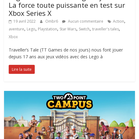
La force toute puissante en test sur
Xbox Series X
,
19 avril 2022
Ombr6
Aucun commentaire
Action
,
,
,
,
,
,
aventure
Lego
Playstation
Star Wars
Switch
traveller's tales
Xbox
Traveller’s Tale (TT Games de nos jours) nous font jouer
depuis 17 ans aux jeux vidéos avec des Lego à
Lire la suite