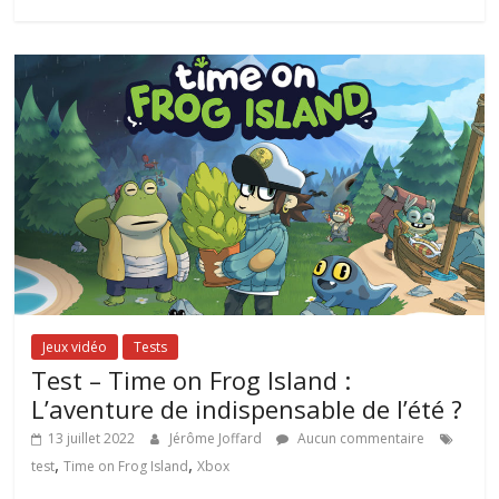
Jeux vidéo
Tests
Test – Time on Frog Island :
L’aventure de indispensable de l’été ?
13 juillet 2022
Jérôme Joffard
Aucun commentaire
,
,
test
Time on Frog Island
Xbox