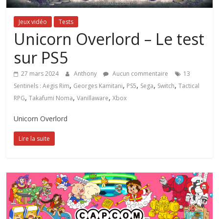
Jeux vidéo
Tests
Unicorn Overlord – Le test
sur PS5
27 mars 2024
Anthony
Aucun commentaire
13
,
,
,
,
,
Sentinels : Aegis Rim
Georges Kamitani
PS5
Sega
Switch
Tactical
,
,
,
RPG
Takafumi Noma
Vanillaware
Xbox
Unicorn Overlord
Lire la suite