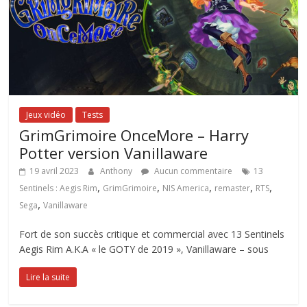
Jeux vidéo
Tests
GrimGrimoire OnceMore – Harry
Potter version Vanillaware
19 avril 2023
Anthony
Aucun commentaire
13
,
,
,
,
,
Sentinels : Aegis Rim
GrimGrimoire
NIS America
remaster
RTS
,
Sega
Vanillaware
Fort de son succès critique et commercial avec 13 Sentinels
Aegis Rim A.K.A « le GOTY de 2019 », Vanillaware – sous
Lire la suite