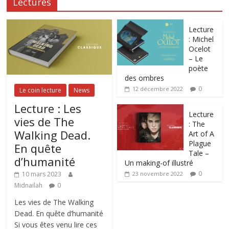
Lectures
Lecture
: Michel
Ocelot
– Le
poète
des ombres
0
12 décembre 2022
Le coin lecture
News
Lecture : Les
Lecture
vies de The
: The
Walking Dead.
Art of A
Plague
En quête
Tale –
d’humanité
Un making-of illustré
0
10 mars 2023
23 novembre 2022
Midnailah
0
Les vies de The Walking
Dead. En quête d’humanité
Si vous êtes venu lire ces