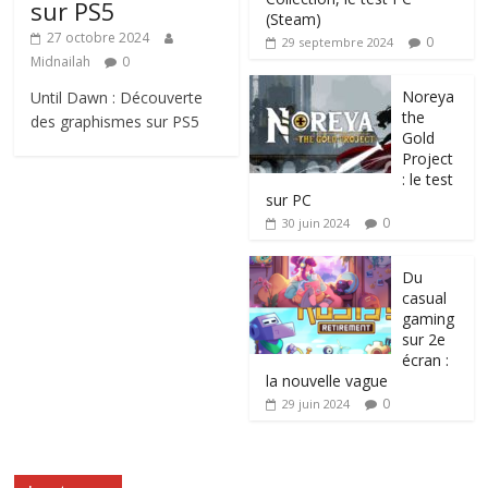
sur PS5
(Steam)
27 octobre 2024
0
29 septembre 2024
Midnailah
0
Noreya
Until Dawn : Découverte
the
des graphismes sur PS5
Gold
Project
: le test
sur PC
0
30 juin 2024
Du
casual
gaming
sur 2e
écran :
la nouvelle vague
0
29 juin 2024