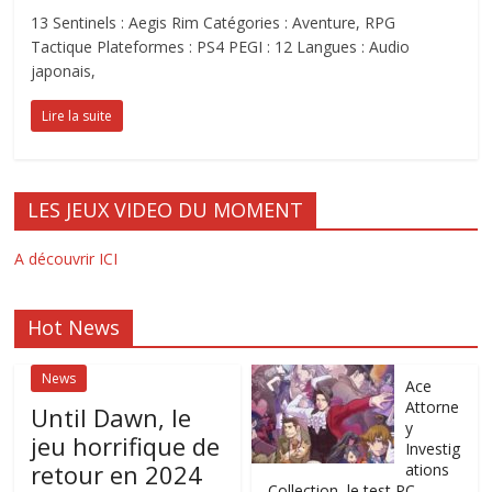
13 Sentinels : Aegis Rim Catégories : Aventure, RPG
Tactique Plateformes : PS4 PEGI : 12 Langues : Audio
japonais,
Lire la suite
LES JEUX VIDEO DU MOMENT
A découvrir ICI
Hot News
News
Ace
Attorne
Until Dawn, le
y
jeu horrifique de
Investig
retour en 2024
ations
Collection, le test PC