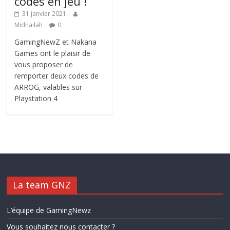
codes en jeu !
31 janvier 2021
Midnailah
0
GamingNewZ et Nakana
Games ont le plaisir de
vous proposer de
remporter deux codes de
ARROG, valables sur
Playstation 4
La team GNZ
L’équipe de GamingNewz
Vous souhaitez nous contacter ?