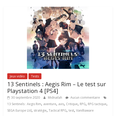
Jeux vidéo
Tests
13 Sentinels : Aegis Rim – Le test sur
Playstation 4 [PS4]
30 septembre 2020
Midnailah
Aucun commentaire
,
,
,
,
,
,
13 Sentinels : Aegis Rim
aventure
avis
Critique
RPG
RPG tactique
,
,
,
,
SEGA Europe Ltd
stratégie
Tactical RPG
test
Vanilliaware