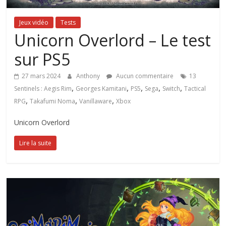
Jeux vidéo
Tests
Unicorn Overlord – Le test
sur PS5
27 mars 2024
Anthony
Aucun commentaire
13
,
,
,
,
,
Sentinels : Aegis Rim
Georges Kamitani
PS5
Sega
Switch
Tactical
,
,
,
RPG
Takafumi Noma
Vanillaware
Xbox
Unicorn Overlord
Lire la suite