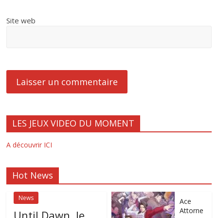
Site web
LES JEUX VIDEO DU MOMENT
A découvrir ICI
Hot News
News
Ace
Attorne
Until Dawn, le