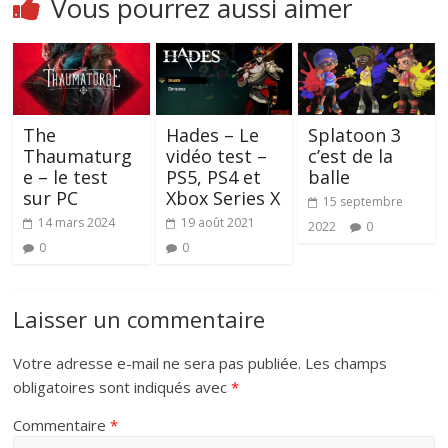
Vous pourrez aussi aimer
The
Hades – Le
Splatoon 3
Thaumaturg
vidéo test –
c’est de la
e – le test
PS5, PS4 et
balle
sur PC
Xbox Series X
15 septembre
14 mars 2024
19 août 2021
2022
0
0
0
Laisser un commentaire
Votre adresse e-mail ne sera pas publiée.
Les champs
obligatoires sont indiqués avec
*
Commentaire
*