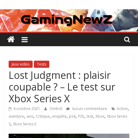
Passer
GamingNewZ
au
contenu
Tests
et
Actu
des
jeux
vidéo
Jeux vidéo
Tests
Lost Judgment : plaisir
coupable ? – Le test sur
Xbox Series X
,
4 octobre 2021
Ombr6
Aucun commentaire
Action
,
,
,
,
,
,
,
,
aventure
avis
Critique
enquête
ps4
PS5
test
Xbox
Xbox Series
,
S
Xbox Series X