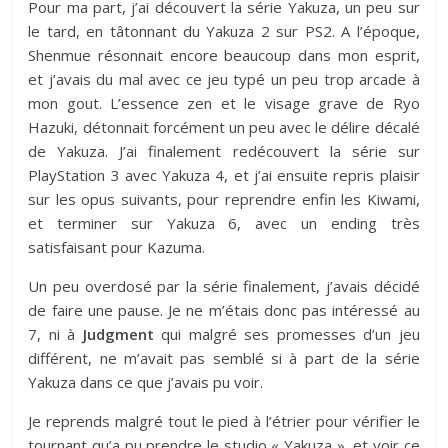
Pour ma part, j’ai découvert la série Yakuza, un peu sur
le tard, en tâtonnant du Yakuza 2 sur PS2. A l’époque,
Shenmue résonnait encore beaucoup dans mon esprit,
et j’avais du mal avec ce jeu typé un peu trop arcade à
mon gout. L’essence zen et le visage grave de Ryo
Hazuki, détonnait forcément un peu avec le délire décalé
de Yakuza. J’ai finalement redécouvert la série sur
PlayStation 3 avec Yakuza 4, et j’ai ensuite repris plaisir
sur les opus suivants, pour reprendre enfin les Kiwami,
et terminer sur Yakuza 6, avec un ending très
satisfaisant pour Kazuma.
Un peu overdosé par la série finalement, j’avais décidé
de faire une pause. Je ne m’étais donc pas intéressé au
7, ni à
Judgment
qui malgré ses promesses d’un jeu
différent, ne m’avait pas semblé si à part de la série
Yakuza dans ce que j’avais pu voir.
Je reprends malgré tout le pied à l’étrier pour vérifier le
tournant qu’a pu prendre le studio « Yakuza », et voir ce