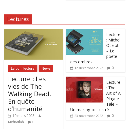
Lectures
Lecture
: Michel
Ocelot
– Le
poète
des ombres
0
12 décembre 2022
Le coin lecture
News
Lecture : Les
Lecture
vies de The
: The
Walking Dead.
Art of A
Plague
En quête
Tale –
d’humanité
Un making-of illustré
0
10 mars 2023
23 novembre 2022
Midnailah
0