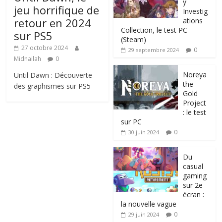
y
jeu horrifique de
Investig
retour en 2024
ations
Collection, le test PC
sur PS5
(Steam)
27 octobre 2024
0
29 septembre 2024
Midnailah
0
Noreya
Until Dawn : Découverte
the
des graphismes sur PS5
Gold
Project
: le test
sur PC
0
30 juin 2024
Du
casual
gaming
sur 2e
écran :
la nouvelle vague
0
29 juin 2024