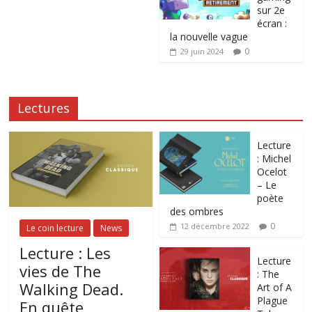
sur 2e
écran :
la nouvelle vague
0
29 juin 2024
Lectures
Lecture
: Michel
Ocelot
– Le
poète
des ombres
0
12 décembre 2022
Le coin lecture
News
Lecture : Les
Lecture
vies de The
: The
Walking Dead.
Art of A
Plague
En quête