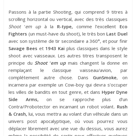
Passons à la partie Shooting, qui comprend 9 titres à
scrolling horizontal ou vertical, avec des très classiques
Shoot
‘
em up
à la
R-type,
comme l’excellent
Eco
Fighters
(un must-have du shoot), le très bon
Last Duel
avec son système de tir secondaire a 360°, et pour finir
Savage Bees
et
1943 Kai
plus classiques dans le style
shoot avec vaisseaux. Les autres titres transposent le
principe du
Shoot
‘
em up
mais changent la donne en
remplaçant le classique vaisseau/avion, par
complétement autre chose. Dans
GunSmoke
, on
incarnera par exemple un Cow-boy qui devra s’occuper
les villes de bandits en tout genre, et dans
Hyper Dyne
Side Arms,
on se rapproche plus d’un
Contra/Probotector en incarnant un robot volant
. Rush
& Crash,
lui, vous mettra au volant d’un véhicule dans un
univers post apocalyptique, où vous pourrez vous
déplacer librement avec une vue du dessus, vous aurez
même la possibilité de sortir pour effectuer quelques