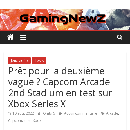
Passer
GamingNewZ
au
contenu
Tests
et
Actu
des
jeux
vidéo
Jeux vidéo
Tests
Prêt pour la deuxième
vague ? Capcom Arcade
2nd Stadium en test sur
Xbox Series X
,
10 août 2022
Ombr6
Aucun commentaire
Arcade
,
,
Capcom
test
Xbox