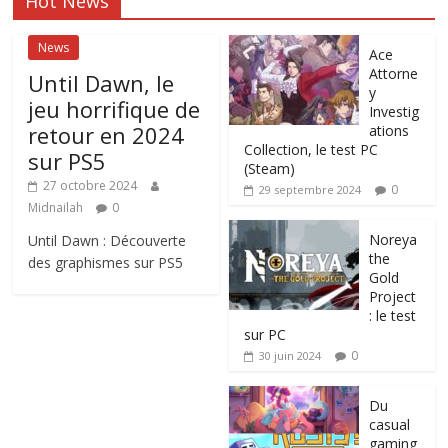
Hot News
News
Ace
Attorne
Until Dawn, le
y
jeu horrifique de
Investig
retour en 2024
ations
Collection, le test PC
sur PS5
(Steam)
27 octobre 2024
0
29 septembre 2024
Midnailah
0
Noreya
Until Dawn : Découverte
the
des graphismes sur PS5
Gold
Project
: le test
sur PC
0
30 juin 2024
Du
casual
gaming