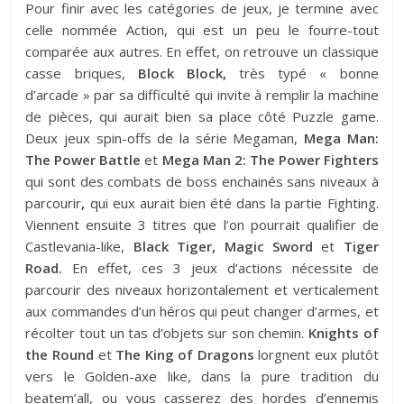
Pour finir avec les catégories de jeux, je termine avec
celle nommée Action, qui est un peu le fourre-tout
comparée aux autres. En effet, on retrouve un classique
casse briques,
Block Block,
très typé « bonne
d’arcade » par sa difficulté qui invite à remplir la machine
de pièces, qui aurait bien sa place côté Puzzle game.
Deux jeux spin-offs de la série Megaman,
Mega Man:
The Power Battle
et
Mega Man 2: The Power Fighters
qui sont des combats de boss enchainés sans niveaux à
parcourir
,
qui eux aurait bien été dans la partie Fighting.
Viennent ensuite 3 titres que l’on pourrait qualifier de
Castlevania-like,
Black Tiger, Magic Sword
et
Tiger
Road.
En effet, ces 3 jeux d’actions nécessite de
parcourir des niveaux horizontalement et verticalement
aux commandes d’un héros qui peut changer d’armes, et
récolter tout un tas d’objets sur son chemin.
Knights of
the Round
et
The King of Dragons
lorgnent eux plutôt
vers le Golden-axe like, dans la pure tradition du
beatem’all, ou vous casserez des hordes d’ennemis