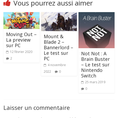
Vous pourrez aussi aimer
Moving Out –
Mount &
La preview
Blade 2 –
sur PC
Bannerlord –
12 février 2020
Le test sur
Not Not : A
PC
Brain Buster
2
– Le test sur
4 novembre
Nintendo
2022
0
Switch
25 mars 2019
0
Laisser un commentaire