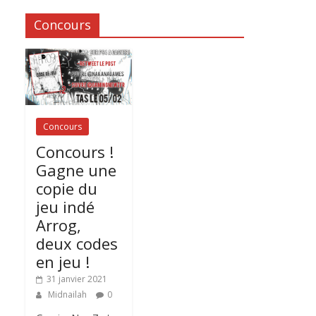
Concours
Concours
Concours !
Gagne une
copie du
jeu indé
Arrog,
deux codes
en jeu !
31 janvier 2021
Midnailah
0