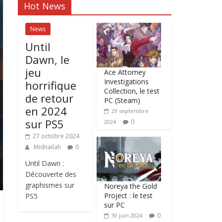
Hot News
News
Until
Dawn, le
jeu
Ace Attorney
Investigations
horrifique
Collection, le test
de retour
PC (Steam)
en 2024
29 septembre
sur PS5
0
2024
27 octobre 2024
Midnailah
0
Until Dawn :
Découverte des
graphismes sur
Noreya the Gold
Project : le test
PS5
sur PC
0
30 juin 2024