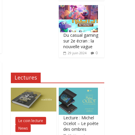
Du casual gaming
sur 2e écran : la
nouvelle vague
0
29 juin 2024
Lectures
Lecture : Michel
Le coin lecture
Ocelot – Le poète
News
des ombres