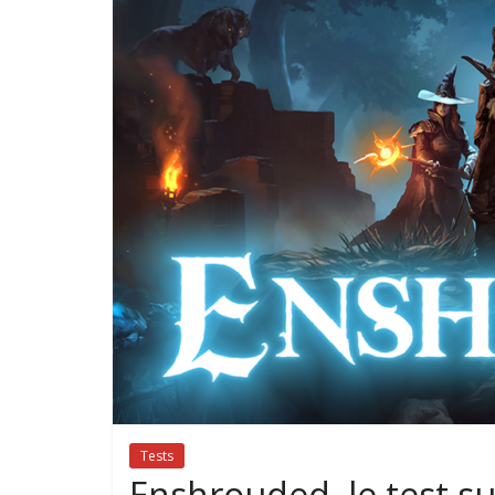
Tests
Enshrouded, le test s