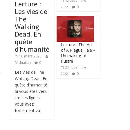
12 décembre
Lecture :
0
2022
Les vies de
The
Walking
Dead. En
quête
Lecture : The Art
d’humanité
of A Plague Tale –
Un making-of
10 mars 2023
illustré
Midnailah
0
23 novembre
Les vies de The
0
2022
Walking Dead. En
quête d’humanité
Si vous êtes venu
lire ces lignes,
vous avez
forcément vu