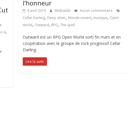
l’honneur
Cut
4 avril 2019
Midnailah
Aucun commentaire
,
,
,
,
Cellar Darling
Deep silver
Monde ouvert
musique
Open
,
,
,
e
world
Outward
RPG
The spell
,
on 4
Outward est un RPG Open World sorti fin mars et en
coopération avec le groupe de rock progressif Cellar
Darling.
r
Lire la suite