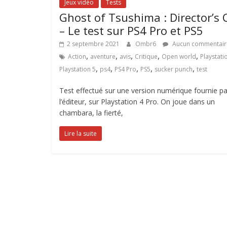
Jeux vidéo
Tests
Ghost of Tsushima : Director’s 
– Le test sur PS4 Pro et PS5
2 septembre 2021
Ombr6
Aucun commentair
,
,
,
,
,
Action
aventure
avis
Critique
Open world
Playstati
,
,
,
,
,
Playstation 5
ps4
PS4 Pro
PS5
sucker punch
test
Test effectué sur une version numérique fournie pa
l’éditeur, sur Playstation 4 Pro. On joue dans un
chambara, la fierté,
Lire la suite