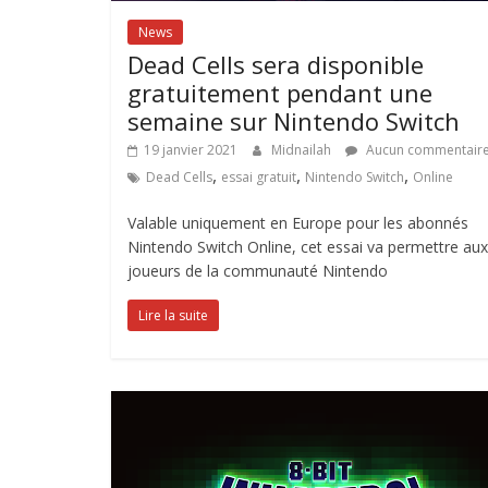
News
Dead Cells sera disponible
gratuitement pendant une
semaine sur Nintendo Switch
19 janvier 2021
Midnailah
Aucun commentair
,
,
,
Dead Cells
essai gratuit
Nintendo Switch
Online
Valable uniquement en Europe pour les abonnés
Nintendo Switch Online, cet essai va permettre aux
joueurs de la communauté Nintendo
Lire la suite