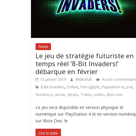
News
Le jeu de stratégie futuriste en
temps réel ‘8-Bit Invaders!’
débarque en février
15 janvier 2019
Midnailah
Aucun commentair
,
,
,
,
,
8-Bit Invaders
Online
Petroglyph
Playstation 4
ps4
,
,
,
,
,
Soedesco
sortie
steam
Trailer
vidéo
xbox one
Le jeu sera disponible en version physique et
numérique sur PlayStation 4 et en version numériq
sur Xbox One, le
Lire la suite