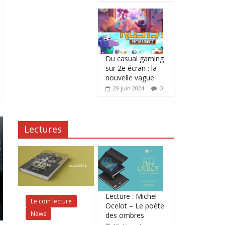
Du casual gaming
sur 2e écran : la
nouvelle vague
0
29 juin 2024
Lectures
Lecture : Michel
Le coin lecture
Ocelot – Le poète
News
des ombres