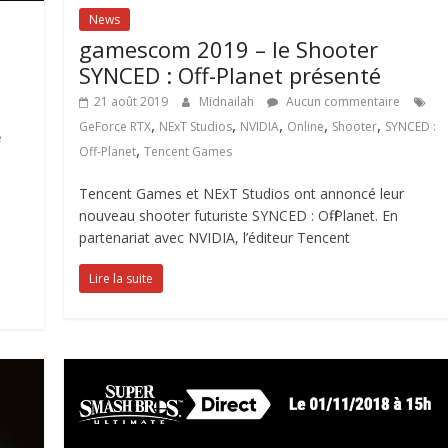
News
gamescom 2019 – le Shooter
SYNCED : Off-Planet présenté
21 août 2019
Midnailah
Aucun commentaire
,
,
,
,
,
GeForce RTX
NExT Studios
NVIDIA
Online
Shooter
SYNCED :
e
,
Off-Planet
Tencent Games
Tencent Games et NExT Studios ont annoncé leur
nouveau shooter futuriste SYNCED : Off-Planet. En
partenariat avec NVIDIA, l’éditeur Tencent
Lire la suite