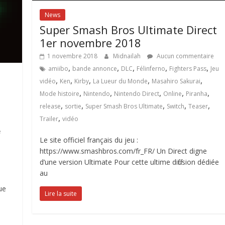
News
Super Smash Bros Ultimate Direct
1er novembre 2018
1 novembre 2018
Midnailah
Aucun commentaire
,
,
,
,
,
amiibo
bande annonce
DLC
Félinferno
Fighters Pass
Jeu
,
,
,
,
,
vidéo
Ken
Kirby
La Lueur du Monde
Masahiro Sakurai
,
,
,
,
,
Mode histoire
Nintendo
Nintendo Direct
Online
Piranha
,
,
,
,
,
release
sortie
Super Smash Bros Ultimate
Switch
Teaser
,
Trailer
vidéo
e
Le site officiel français du jeu :
https://www.smashbros.com/fr_FR/ Un Direct digne
d’une version Ultimate Pour cette ultime diffusion dédiée
au
ue
Lire la suite