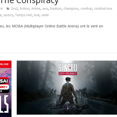
,
,
,
,
,
,
,
re
2vs2
Action
Arène
avis
bastion
champion
combat
combat tour
,
,
,
,
ie
tactics
Temps réel
test
unité
, les MOBA (Multiplayer Online Battle Arena) ont le vent en