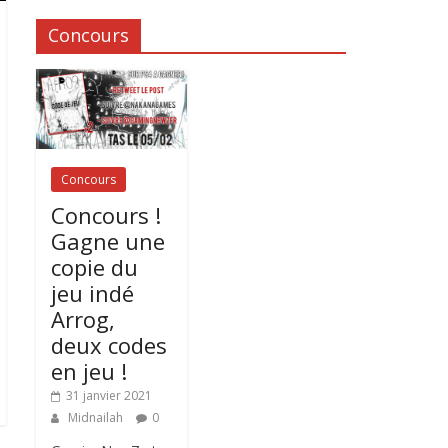
Concours
Concours
Concours !
Gagne une
copie du
jeu indé
Arrog,
deux codes
en jeu !
31 janvier 2021
Midnailah
0