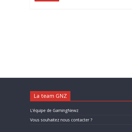
La team GNZ
L’équipe de GamingNewz
Vous souhaitez nous contacter ?