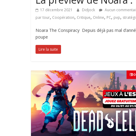
17 décembre 2021
Didjock
Aucun commentai
,
,
,
,
,
,
par tour
Coopération
Critique
Online
PC
pvp
stratég
Noara The Conspiracy Depuis déjà pas mal d’années
poupe
Lire la suite