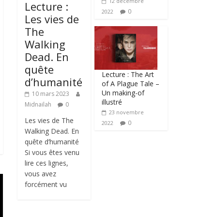
12 décembre
Lecture :
0
2022
Les vies de
The
Walking
Dead. En
quête
Lecture : The Art
d’humanité
of A Plague Tale –
Un making-of
10 mars 2023
illustré
Midnailah
0
23 novembre
Les vies de The
0
2022
Walking Dead. En
quête d’humanité
Si vous êtes venu
lire ces lignes,
vous avez
forcément vu