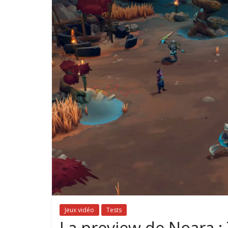
Jeux vidéo
Tests
La preview de Noara :