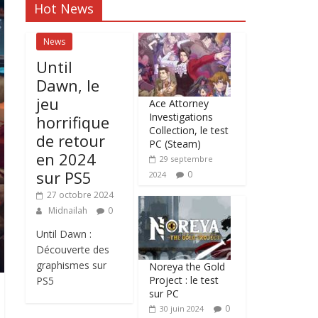
Hot News
News
Until
Dawn, le
jeu
Ace Attorney
Investigations
horrifique
Collection, le test
de retour
PC (Steam)
en 2024
29 septembre
sur PS5
0
2024
27 octobre 2024
Midnailah
0
Until Dawn :
Découverte des
graphismes sur
Noreya the Gold
Project : le test
PS5
sur PC
0
30 juin 2024