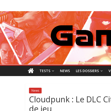
Passer
GamingNewZ
au
contenu
Tests
et
Actu
des
jeux
vidéo
TESTS
NEWS
LES DOSSIERS
V
News
Cloudpunk : Le DLC Ci
de jeu