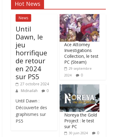
Hot News
News
Until
Dawn, le
jeu
Ace Attorney
Investigations
horrifique
Collection, le test
de retour
PC (Steam)
en 2024
29 septembre
sur PS5
0
2024
27 octobre 2024
Midnailah
0
Until Dawn :
Découverte des
graphismes sur
Noreya the Gold
Project : le test
PS5
sur PC
0
30 juin 2024