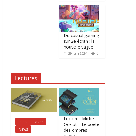
Du casual gaming
sur 2e écran : la
nouvelle vague
0
29 juin 2024
Lectures
Lecture : Michel
Le coin lecture
Ocelot – Le poète
News
des ombres