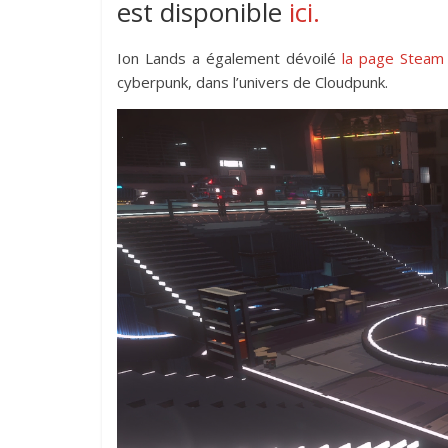
est disponible
ici.
Ion Lands a également dévoilé
la page Stea
cyberpunk, dans l’univers de Cloudpunk.