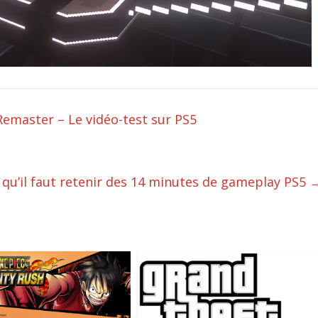
emaster – Le vidéo-test sur PS5
 qu’il faut retenir des 14 minutes de gameplay PS5