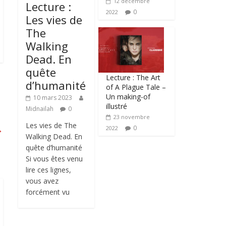
12 décembre
Lecture :
0
2022
Les vies de
The
Walking
Dead. En
quête
Lecture : The Art
d’humanité
of A Plague Tale –
Un making-of
10 mars 2023
illustré
Midnailah
0
23 novembre
Les vies de The
→
0
2022
Walking Dead. En
quête d’humanité
Si vous êtes venu
lire ces lignes,
vous avez
forcément vu