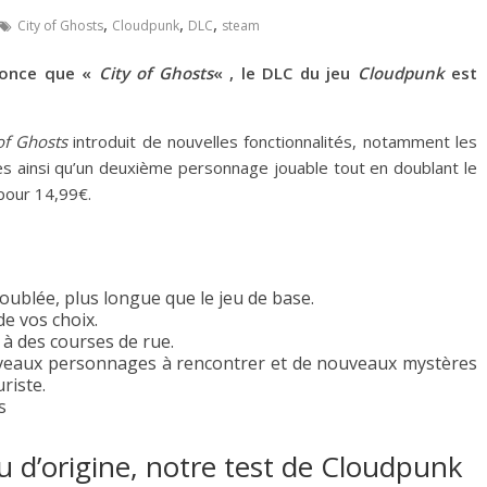
,
,
,
City of Ghosts
Cloudpunk
DLC
steam
nonce que «
City of Ghosts
« , le DLC du jeu
Cloudpunk
est
of Ghosts
introduit de nouvelles fonctionnalités, notamment les
les ainsi qu’un deuxième personnage jouable tout en doublant le
pour 14,99€.
ublée, plus longue que le jeu de base.
de vos choix.
 à des courses de rue.
uveaux personnages à rencontrer et de nouveaux mystères
riste.
s
eu d’origine, notre test de Cloudpunk