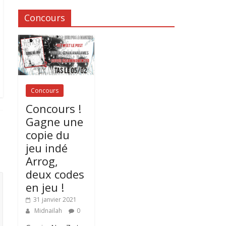
Concours
Concours
Concours !
Gagne une
copie du
jeu indé
Arrog,
deux codes
en jeu !
31 janvier 2021
Midnailah
0