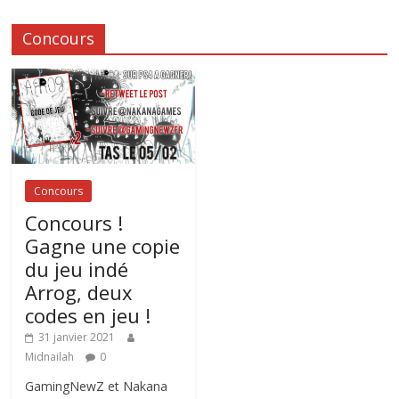
Concours
Concours
Concours !
Gagne une copie
du jeu indé
Arrog, deux
codes en jeu !
31 janvier 2021
Midnailah
0
GamingNewZ et Nakana