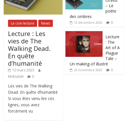
Ocelot
– Le
poète
des ombres
0
12 décembre 2022
Le coin lecture
News
Lecture : Les
Lecture
vies de The
: The
Walking Dead.
Art of A
Plague
En quête
Tale –
d’humanité
Un making-of illustré
0
10 mars 2023
23 novembre 2022
Midnailah
0
Les vies de The Walking
Dead. En quête d’humanité
Si vous êtes venu lire ces
lignes, vous avez
forcément vu