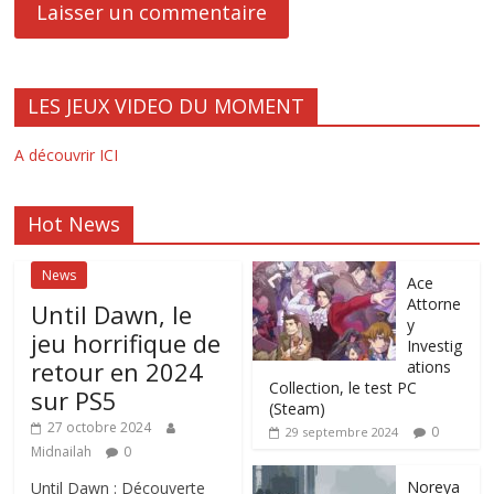
LES JEUX VIDEO DU MOMENT
A découvrir ICI
Hot News
News
Ace
Attorne
Until Dawn, le
y
jeu horrifique de
Investig
retour en 2024
ations
Collection, le test PC
sur PS5
(Steam)
27 octobre 2024
0
29 septembre 2024
Midnailah
0
Noreya
Until Dawn : Découverte