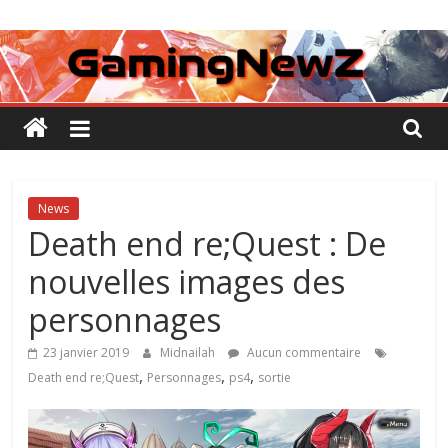
Passer
GamingNewZ
au
contenu
Tests
et
Actu
des
jeux
vidéo
News
Death end re;Quest : De
nouvelles images des
personnages
23 janvier 2019
Midnailah
Aucun commentaire
,
,
,
Death end re;Quest
Personnages
ps4
sortie