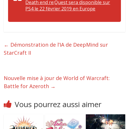
Death end re;Quest sera disponible sur
PS4 le 22 février 2019 en Europe
←
Démonstration de l’IA de DeepMind sur
StarCraft II
Nouvelle mise à jour de World of Warcraft:
Battle for Azeroth
→
Vous pourrez aussi aimer