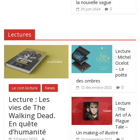
la nouvelle vague
0
29 juin 2024
Lectures
Lecture
: Michel
Ocelot
– Le
poète
des ombres
0
12 décembre 2022
Le coin lecture
News
Lecture : Les
Lecture
vies de The
: The
Walking Dead.
Art of A
Plague
En quête
Tale –
d’humanité
Un making-of illustré
0
10 mars 2023
23 novembre 2022