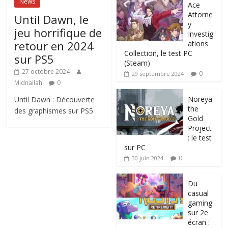
News
Ace
Attorne
Until Dawn, le
y
jeu horrifique de
Investig
retour en 2024
ations
Collection, le test PC
sur PS5
(Steam)
27 octobre 2024
0
29 septembre 2024
Midnailah
0
Noreya
Until Dawn : Découverte
the
des graphismes sur PS5
Gold
Project
: le test
sur PC
0
30 juin 2024
Du
casual
gaming
sur 2e
écran :