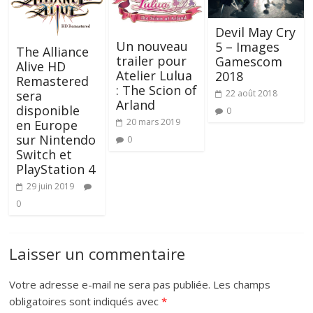
Devil May Cry
Un nouveau
5 – Images
The Alliance
trailer pour
Gamescom
Alive HD
Atelier Lulua
2018
Remastered
: The Scion of
22 août 2018
sera
Arland
disponible
0
20 mars 2019
en Europe
sur Nintendo
0
Switch et
PlayStation 4
29 juin 2019
0
Laisser un commentaire
Votre adresse e-mail ne sera pas publiée.
Les champs
obligatoires sont indiqués avec
*