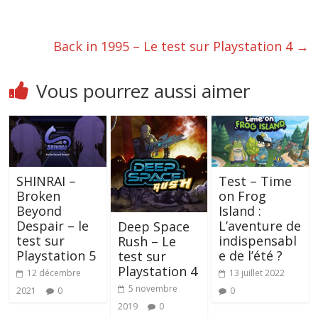
Back in 1995 – Le test sur Playstation 4
→
Vous pourrez aussi aimer
SHINRAI –
Test – Time
Broken
on Frog
Beyond
Island :
Despair – le
L’aventure de
Deep Space
test sur
indispensabl
Rush – Le
Playstation 5
e de l’été ?
test sur
Playstation 4
12 décembre
13 juillet 2022
5 novembre
2021
0
0
2019
0