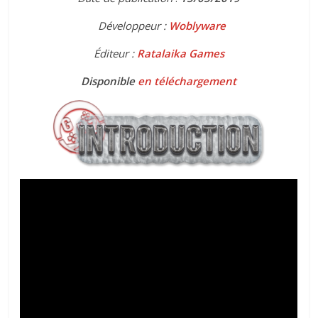
Développeur :
Woblyware
Éditeur :
Ratalaika Games
Disponible
en téléchargement