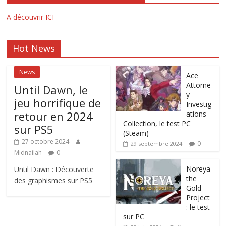
A découvrir ICI
Hot News
News
Ace
Attorne
Until Dawn, le
y
jeu horrifique de
Investig
retour en 2024
ations
Collection, le test PC
sur PS5
(Steam)
27 octobre 2024
0
29 septembre 2024
Midnailah
0
Noreya
Until Dawn : Découverte
the
des graphismes sur PS5
Gold
Project
: le test
sur PC