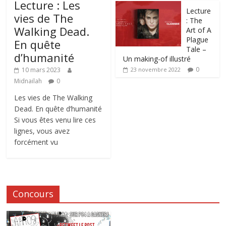
Lecture : Les
Lecture
vies de The
: The
Walking Dead.
Art of A
Plague
En quête
Tale –
d’humanité
Un making-of illustré
0
10 mars 2023
23 novembre 2022
Midnailah
0
Les vies de The Walking
Dead. En quête d’humanité
Si vous êtes venu lire ces
lignes, vous avez
forcément vu
Concours