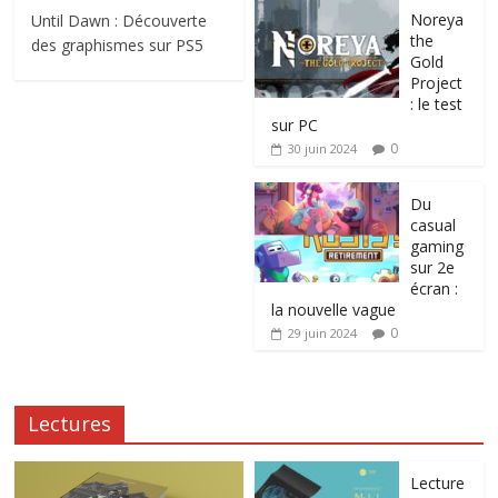
Noreya
Until Dawn : Découverte
the
des graphismes sur PS5
Gold
Project
: le test
sur PC
0
30 juin 2024
Du
casual
gaming
sur 2e
écran :
la nouvelle vague
0
29 juin 2024
Lectures
Lecture