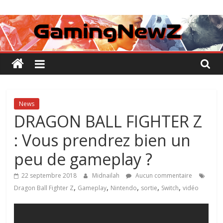
Passer
GamingNewZ
au
contenu
Tests
et
Actu
des
jeux
vidéo
News
DRAGON BALL FIGHTER Z
: Vous prendrez bien un
peu de gameplay ?
22 septembre 2018
Midnailah
Aucun commentaire
,
,
,
,
,
Dragon Ball Fighter Z
Gameplay
Nintendo
sortie
Switch
vidéo