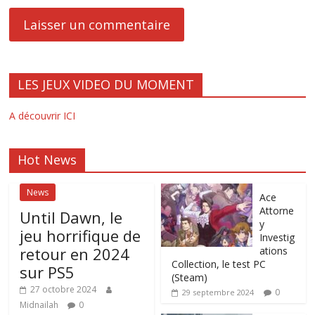
LES JEUX VIDEO DU MOMENT
A découvrir ICI
Hot News
News
Ace
Attorne
Until Dawn, le
y
jeu horrifique de
Investig
retour en 2024
ations
Collection, le test PC
sur PS5
(Steam)
27 octobre 2024
0
29 septembre 2024
Midnailah
0