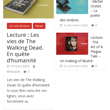
: Michel
Ocelot
– Le
poète
des ombres
0
12 décembre 2022
Le coin lecture
News
Lecture : Les
Lecture
vies de The
: The
Walking Dead.
Art of A
Plague
En quête
Tale –
d’humanité
Un making-of illustré
0
10 mars 2023
23 novembre 2022
Midnailah
0
Les vies de The Walking
Dead. En quête d’humanité
Si vous êtes venu lire ces
lignes, vous avez
forcément vu